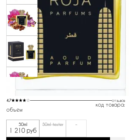
4.7
отзывов
код товара:
объем
50ml
50ml tester
-
1 210 руб