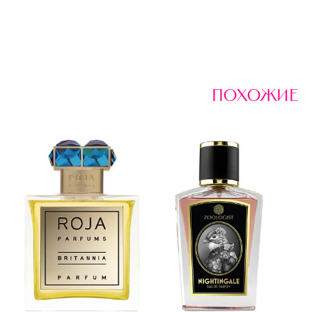
похожие
R