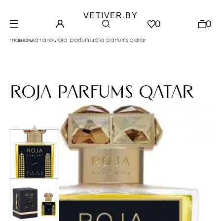
VETIVER.BY
0
0
.
.
.
главная
каталог
roja parfums
roja parfums qatar
roja parfums qatar