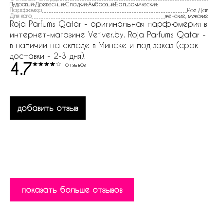
Пудровый:Древесный:Сладкий:Амбровый:Бальзамический:
Парфюмер
Роя Дав
Для кого
женские, мужские
Roja Parfums Qatar - оригинальная парфюмерия в
интернет-магазине Vetiver.by. Roja Parfums Qatar -
в наличии на складе в Минске и под заказ (срок
доставки - 2-3 дня).
4.7
отзывов
добавить отзыв
показать больше отзывов