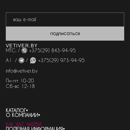
подписаться
VETIVER.BY
МТС: /
+375(29) 843-94-95
А1 /
/
+375(29) 973-94-95
info@vetiver.by
Пн-пт 10-20
Сб-вс 12-18
КАТАЛОГ
О КОМПАНИИ
весь каталог
КАК НАС НАЙТИ
бренды
контакты
ПОЛЕЗНАЯ ИНФОРМАЦИЯ