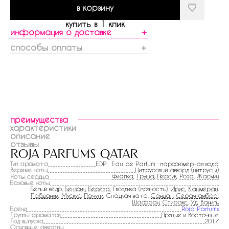
в корзину
купить в 1 клик
информация о доставке
＋
способы оплаты
＋
преимущества
характеристики
описание
отзывы
roja parfums qatar
Тип аромата
EDP · Eau de Parfum · парфюмерная вода
Верхние ноты
Цитрусовый аккорд (цитрусы)
Фиалка
,
Груша
,
Персик
,
Роза
,
Жасмин
Ноты сердца
Базовые ноты
Белый кедр,
Бензоин
,
Береза
, Гвоздика (пряность),
Ирис
,
Кашмеран
,
Лабданум
,
Мускус
,
Пачули
, Сладкая вата,
Сандал
,
Серая амбра
,
Шафран
,
Стиракс
,
Уд
,
Ваниль
Бренд
Roja Parfums
Группы ароматов
Пряные и Восточные
Год выпуска
2017
Основные аккорды