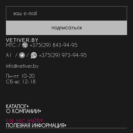
подписаться
VETIVER.BY
МТС: /
+375(29) 843-94-95
А1 /
/
+375(29) 973-94-95
info@vetiver.by
Пн-пт 10-20
Сб-вс 12-18
КАТАЛОГ
О КОМПАНИИ
весь каталог
КАК НАС НАЙТИ
бренды
контакты
ПОЛЕЗНАЯ ИНФОРМАЦИЯ
женская парфюмерия
о компании