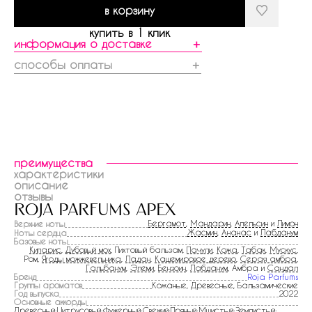
в корзину
купить в 1 клик
информация о доставке
＋
способы оплаты
＋
преимущества
характеристики
описание
отзывы
roja parfums apex
Бергамот
,
Мандарин
,
Апельсин
и
Лимон
Верхние ноты
Жасмин
,
Ананас
и
Лабданум
Ноты сердца
Базовые ноты
Кипарис
,
Дубовый мох
, Пихтовый бальзам,
Пачули
,
Кожа
,
Табак
,
Мускус
,
Ром,
Ягоды можжевельника
,
Ладан
,
Кашемировое дерево
,
Серая амбра
,
Гальбанум
,
Элеми
,
Бензоин
,
Лабданум
, Амбра и
Сандал
Бренд
Roja Parfums
Группы ароматов
Кожаные, Древесные, Бальзамические
Год выпуска
2022
Основные аккорды
Древесный:Цитрусовый:Фужерный:Свежий:Пряный:Мшистый:Землистый: