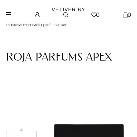
VETIVER.BY
0
0
.
.
главная
каталог
roja parfums apex
roja parfums apex