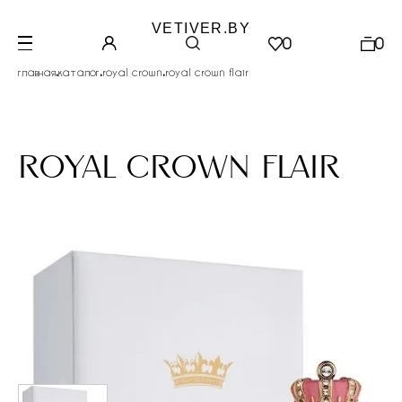
VETIVER.BY
0
0
.
.
.
главная
каталог
royal crown
royal crown flair
royal crown flair