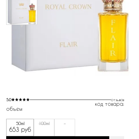
5.0
отзывов
код товара:
объем
50ml
100ml
-
653 руб