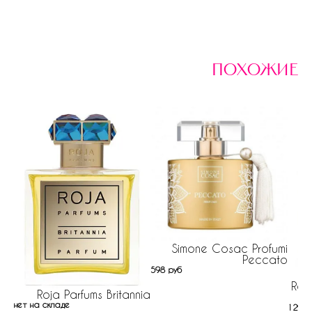
похожие
Simone Cosac Profumi
Peccato
598 руб
Roj
Roja Parfums Britannia
нет на складе
1299 