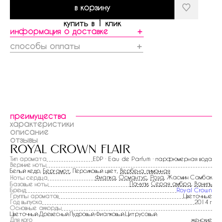
в корзину
купить в 1 клик
информация о доставке
＋
способы оплаты
＋
преимущества
характеристики
описание
отзывы
royal crown flair
Тип аромата
EDP · Eau de Parfum · парфюмерная вода
Верхние ноты
Белый кедр,
Бергамот
, Персиковый цвет,
Вербена лимонная
Фиалка
,
Османтус
,
Роза
, Жасмин Самбак
Ноты сердца
Пачули
,
Серая амбра
,
Ваниль
Базовые ноты
Бренд
Royal Crown
Группы ароматов
Цветочные
Год выпуска
2014 г
Основные аккорды
Цветочный:Древесный:Пудровый:Фиалковый:Цитрусовый:
Для кого
женские