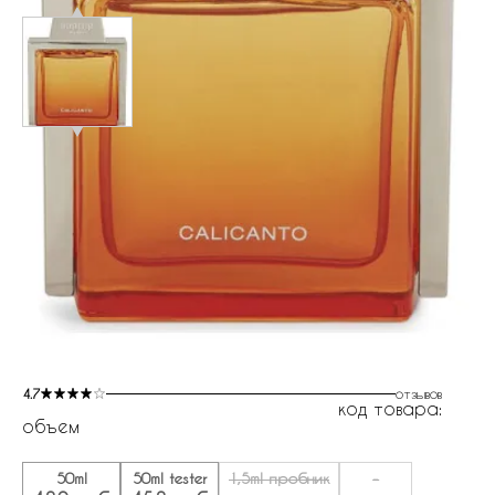
4.7
отзывов
код товара:
объем
50ml
50ml tester
1,5ml пробник
-