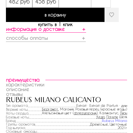
482 руб
458 руб
в корзину
купить в 1 клик
информация о доставке
＋
способы оплаты
＋
преимущества
характеристики
описание
отзывы
rubeus milano calicanto
Тип аромата
Extrait · Extrait de Parfum · духи
Бергамот
, Магония, Розовый перец (красные ягоды)
Верхние ноты
Апельсиновый цвет (
флердоранж
), Каликантус,
Пион
Ноты сердца
Кедр
,
Пачули
, Шелк
Базовые ноты
Бренд
Rubeus Milano
Группы ароматов
Древесные, Цветочные
Год выпуска
2021г
Основные аккорды