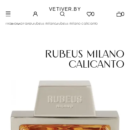
VETIVER.BY
0
0
.
.
.
главная
каталог
rubeus milano
rubeus milano calicanto
rubeus milano
calicanto