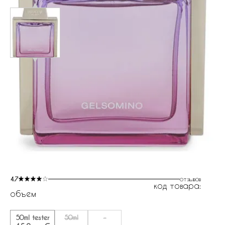
4.7
отзывов
код товара:
объем
50ml tester
50ml
-