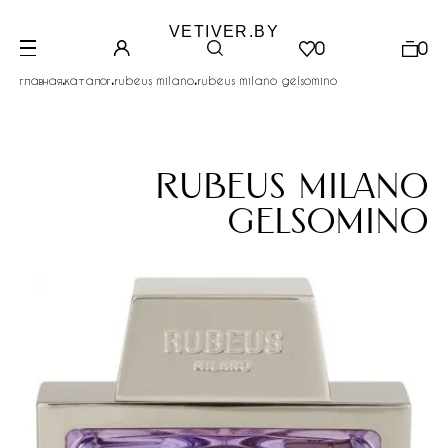
VETIVER.BY
0
0
.
.
.
главная
каталог
rubeus milano
rubeus milano gelsomino
rubeus milano
gelsomino