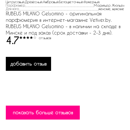
Цитрусовый:Древесный:Амбровый:Белоцветочный:Фужерный:
Парфюмер
Марипьер Жюльен
Для кого
женские, мужские
RUBEUS MILANO Gelsomino - оригинальная
парфюмерия в интернет-магазине Vetiver.by.
RUBEUS MILANO Gelsomino - в наличии на складе в
Минске и под заказ (срок доставки - 2-3 дня).
4.7
отзывов
добавить отзыв
показать больше отзывов