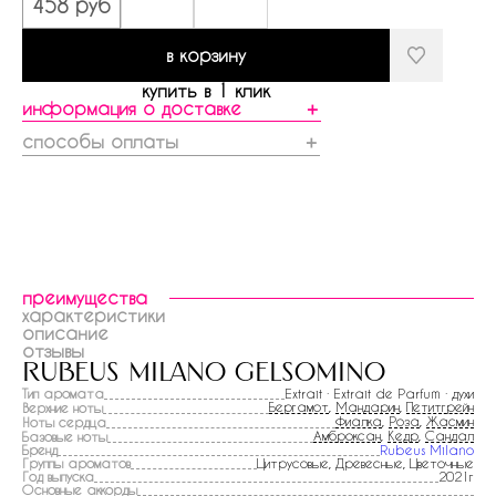
458 руб
в корзину
купить в 1 клик
информация о доставке
＋
способы оплаты
＋
преимущества
характеристики
описание
отзывы
rubeus milano gelsomino
Тип аромата
Extrait · Extrait de Parfum · духи
Бергамот
,
Мандарин
,
Петитгрейн
Верхние ноты
Фиалка
,
Роза
,
Жасмин
Ноты сердца
Амброксан
,
Кедр
,
Сандал
Базовые ноты
Бренд
Rubeus Milano
Группы ароматов
Цитрусовые, Древесные, Цветочные
Год выпуска
2021г
Основные аккорды