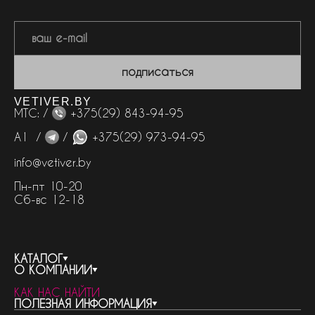
подписаться
VETIVER.BY
МТС: /
+375(29) 843-94-95
А1 /
/
+375(29) 973-94-95
info@vetiver.by
Пн-пт 10-20
Сб-вс 12-18
КАТАЛОГ
О КОМПАНИИ
весь каталог
КАК НАС НАЙТИ
бренды
контакты
ПОЛЕЗНАЯ ИНФОРМАЦИЯ
женская парфюмерия
о компании