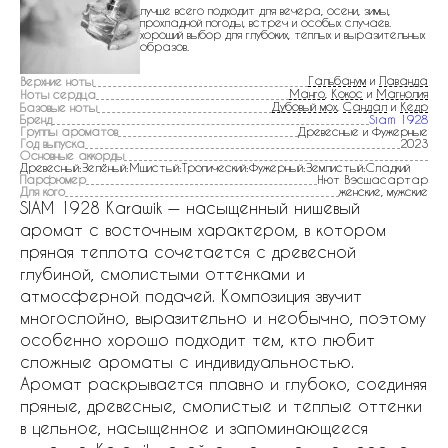
лучше всего подходит для вечера, осени, зимы,
прохладной погоды, встреч и особых случаев.
хороший выбор для глубоких, теплых и выразительных
образов.
Гальбанум
и
Лаванда
Верхние ноты
Манго
,
Кокос
и
Магнолия
Ноты сердца
Дубовый мох
,
Сандал
и
Кедр
Базовые ноты
Бренд
Siam 1928
Группы ароматов
Древесные и Фужерные
Год выпуска
2023
Основные аккорды
Древесный:Зелёный:Мшистый:Тропический:Фужерный:Землистый:Сладкий
Парфюмер
Нют Вэсшасартар
Для кого
женские, мужские
SIAM 1928 Karawik — насыщенный нишевый
аромат с восточным характером, в котором
пряная теплота сочетается с древесной
глубиной, смолистыми оттенками и
атмосферной подачей. Композиция звучит
многослойно, выразительно и необычно, поэтому
особенно хорошо подходит тем, кто любит
сложные ароматы с индивидуальностью.
Аромат раскрывается плавно и глубоко, соединяя
пряные, древесные, смолистые и теплые оттенки
в цельное, насыщенное и запоминающееся