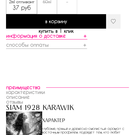
2ml отливант
60ml
-
37 руб
в корзину
купить в 1 клик
информация о доставке
＋
способы оплаты
＋
преимущества
характеристики
описание
отзывы
siam 1928 karawik
Характер
глубокий, пряный и древесно-смолистый аромат с
восточным профилем. подойдет тем, кто любит