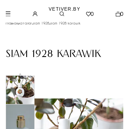
VETIVER.BY
0
0
.
.
.
главная
каталог
siam 1928
siam 1928 karawik
siam 1928 karawik