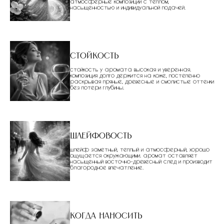
атмосферные композиции с теплом,
насыщенностью и индивидуальной подачей.
Стойкость
стойкость у аромата высокая и уверенная.
композиция долго держится на коже, постепенно
раскрывая пряные, древесные и смолистые оттенки
без потери глубины.
Шлейфовость
шлейф заметный, теплый и атмосферный, хорошо
ощущается окружающими. аромат оставляет
насыщенный восточно-древесный след и производит
благородное впечатление.
Когда наносить