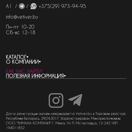
А1 /
/
+375(29) 973-94-95
info@vetiver.by
Пн-пт 10-20
Сб-вс 12-18
КАТАЛОГ
О КОМПАНИИ
весь каталог
КАК НАС НАЙТИ
бренды
контакты
ПОЛЕЗНАЯ ИНФОРМАЦИЯ
женская парфюмерия
о компании
нишевый парфюм
новости
отливанты
реквизиты компании
статьи
мужская парфюмерия
доставка и оплата
как совершить покупку
унисекс парфюмерия
отзывы
гарантия
договор оферты
политика обработки персональных данных
политика обработки файлов cookie
Дата регистрации онлайн-гипермаркета Vetiver.by в Торговом реестре
Республики Беларусь 29.04.2017. Зарегистрирован Мингорисполкомом.
ООО "ТИМАНА КОМПАНИ" Г. Минск, Ул. П. Мстиславца, 12-242 УНП
194011852