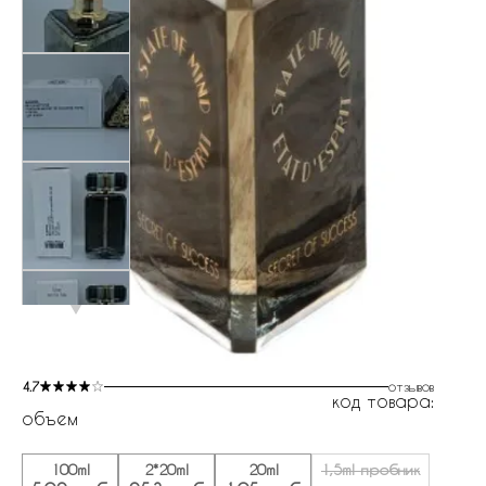
4.7
отзывов
код товара:
объем
100ml
2*20ml
20ml
1,5ml пробник