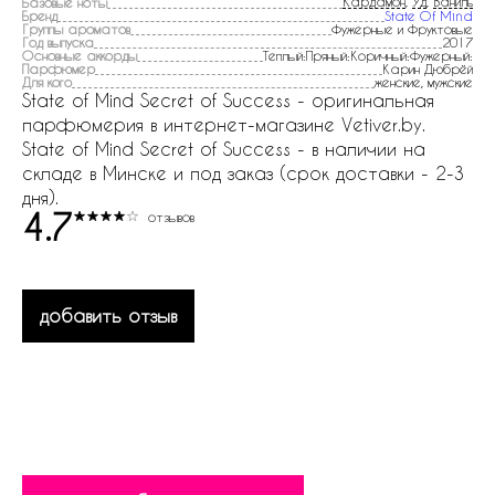
Кардамон
,
Уд
,
Ваниль
Базовые ноты
Бренд
State Of Mind
Группы ароматов
Фужерные и Фруктовые
Год выпуска
2017
Основные аккорды
Теплый:Пряный:Коричный:Фужерный:
Парфюмер
Карин Дюбрёй
Для кого
женские, мужские
State of Mind Secret of Success - оригинальная
парфюмерия в интернет-магазине Vetiver.by.
State of Mind Secret of Success - в наличии на
складе в Минске и под заказ (срок доставки - 2-3
дня).
4.7
отзывов
добавить отзыв