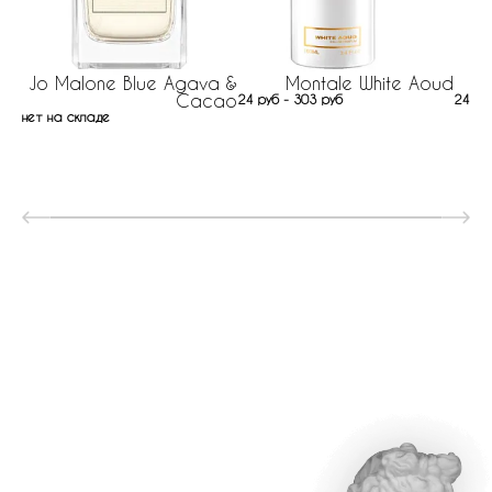
Jo Malone Blue Agava &
Montale White Aoud
Cacao
24 руб - 303 руб
241 р
нет на складе