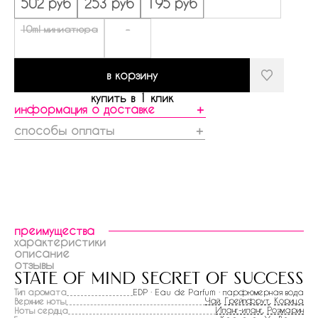
502 руб
253 руб
195 руб
10ml миниатюра
-
в корзину
купить в 1 клик
информация о доставке
＋
способы оплаты
＋
преимущества
характеристики
описание
отзывы
state of mind secret of success
Тип аромата
EDP · Eau de Parfum · парфюмерная вода
Чай
,
Грейпфрут
,
Корица
Верхние ноты
Иланг-иланг
,
Розмарин
Ноты сердца