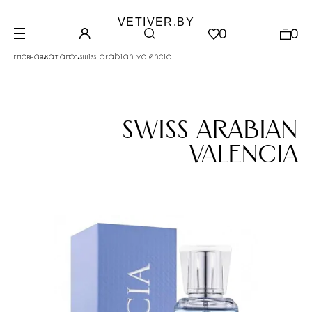
VETIVER.BY
0
0
.
.
главная
каталог
swiss arabian valencia
swiss arabian
valencia