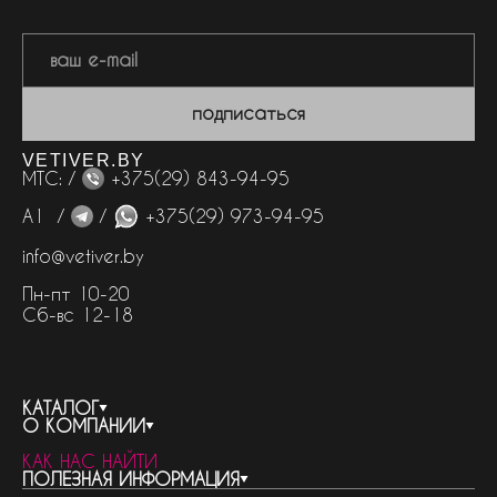
подписаться
VETIVER.BY
МТС: /
+375(29) 843-94-95
А1 /
/
+375(29) 973-94-95
info@vetiver.by
Пн-пт 10-20
Сб-вс 12-18
КАТАЛОГ
О КОМПАНИИ
весь каталог
КАК НАС НАЙТИ
бренды
контакты
ПОЛЕЗНАЯ ИНФОРМАЦИЯ
женская парфюмерия
о компании