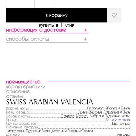
в корзину
купить в 1 клик
информация о доставке
＋
способы оплаты
＋
преимущества
характеристики
описание
отзывы
swiss arabian valencia
Бергамот
,
Яблоко
и
Лимон
Верхние ноты
Роза
,
Жасмин
,
Гардения
и
Пион
Ноты сердца
Сандал
,
Мускус
, Амбра и Пудровые ноты
Базовые ноты
Бренд
Swiss Arabian
Группы ароматов
Цветочные
Основные аккорды
Цитрусовый:Пудровый:Белоцветочный:Розовый:Свежий:
Для кого
женские