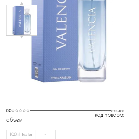
0.0
отзывов
код товара:
объем
100ml tester
-