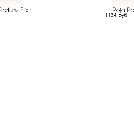
arfums Elixir
Roja Par
1134 руб