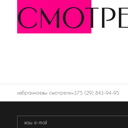
смотр
избранное
вы смотрели
+375 (29) 843-94-95