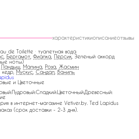
характеристики
описание
отзывы
Eau de Toilette · туалетная вода
ас
,
Бергамот
,
Фиалка
,
Персик
, Зеленый аккорд
ные ноты)
,
Ландыш
,
Малина
,
Роза
,
Жасмин
 кедр,
Мускус
,
Сандал
,
Ваниль
apidus
овые и Цветочные
овый:Пудровый:Сладкий:Цветочный:Древесный:
ие
я в интернет-магазине Vetiver.by. Ted Lapidus
аказ (срок доставки - 2-3 дня).