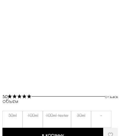
5.0
отзывов
объем
50ml
100ml
100ml tester
30ml
-
в корзину