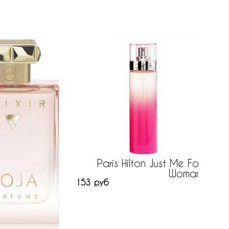
Paris Hilton Just Me For
Dori
Woman
нет на
153 руб