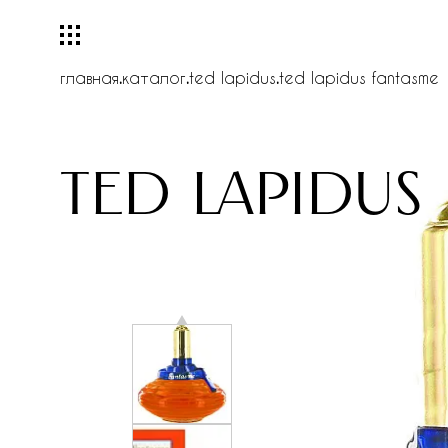
главная
.
каталог
.
ted lapidus
.
ted lapidus fantasme
ted lapidus