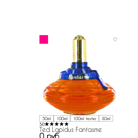
50ml
100ml
100ml tester
30ml
5.0
Ted Lapidus Fantasme
0 руб