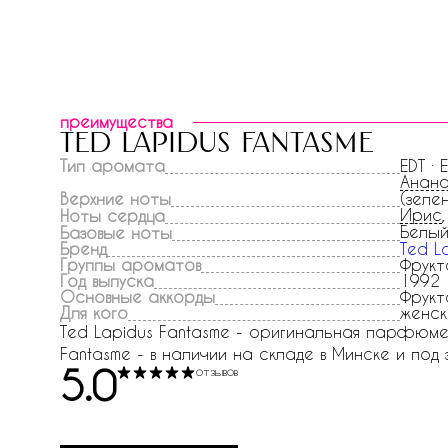
преимущества
ted lapidus fantasme
Тип аромата
EDT · 
Анан
Верхние ноты
(зеле
Ирис
Ноты сердца
Белый
Базовые ноты
Бренд
Ted L
Группы ароматов
Фрукт
Год выпуска
1992
Основные аккорды
Фрукт
Для кого
женск
Ted Lapidus Fantasme - оригинальная парфюмери
Fantasme - в наличии на складе в Минске и под з
5.0
отзывов