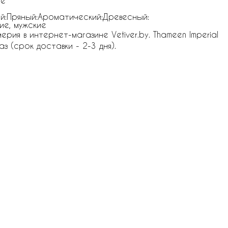
ые
й:Пряный:Ароматический:Древесный:
ие, мужские
ия в интернет-магазине Vetiver.by. Thameen Imperial
з (срок доставки - 2-3 дня).