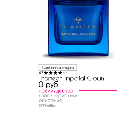
10ml миниатюра
4.7
Thameen Imperial Crown
0 руб
преимущества
характеристики
описание
отзывы