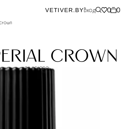
Вход
0
0
VETIVER.BY
 crown
perial crown
код товара: