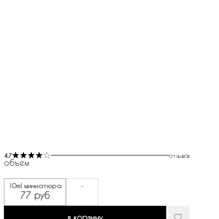
4.7
отзывов
объем
10ml миниатюра
-
77 руб
в корзину