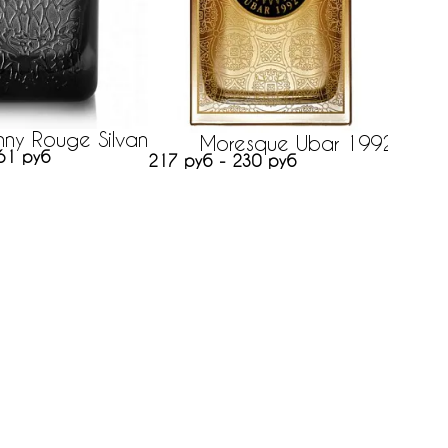
ny Rouge Silvan
Moresque Ubar 1992
61 руб
217 руб - 230 руб
308 ру