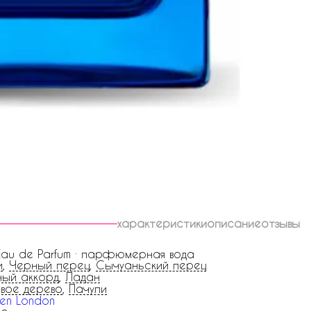
характеристики
описание
отзывы
 Eau de Parfum · парфюмерная вода
и
,
Черный перец
,
Сычуаньский перец
ый аккорд
,
Ладан
овое дерево
,
Пачули
en London