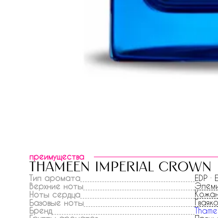
преимущества
thameen imperial crown
Тип аромата
EDP ·
Элем
Верхние ноты
Кожан
Ноты сердца
Гваяк
Базовые ноты
Бренд
Thame