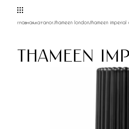
главная
.
каталог
.
thameen london
.
thameen imperial
thameen im