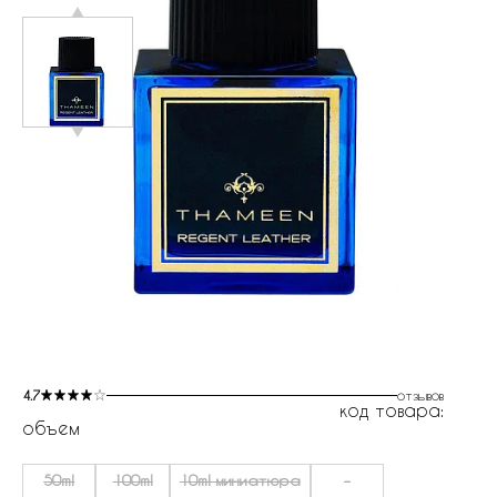
4.7
отзывов
код товара:
объем
50ml
100ml
10ml миниатюра
-