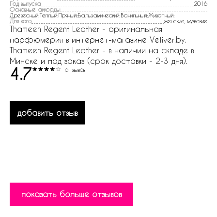
Год выпуска
2016
Основные аккорды
Древесный:Теплый:Пряный:Бальзамический:Ванильный:Животный:
Для кого
женские, мужские
Thameen Regent Leather - оригинальная
парфюмерия в интернет-магазине Vetiver.by.
Thameen Regent Leather - в наличии на складе в
Минске и под заказ (срок доставки - 2-3 дня).
4.7
отзывов
добавить отзыв
показать больше отзывов