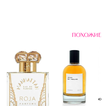
похожие
400 р