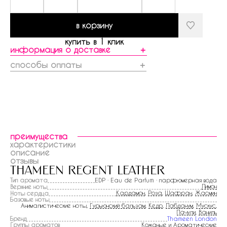
в корзину
купить в 1 клик
информация о доставке
＋
способы оплаты
＋
преимущества
характеристики
описание
отзывы
thameen regent leather
Тип аромата
EDP · Eau de Parfum · парфюмерная вода
Лимон
Верхние ноты
Кардамон
,
Роза
,
Шафран
,
Жасмин
Ноты сердца
Базовые ноты
Анималистические ноты,
Гурьюнский бальзам
,
Кедр
,
Лабданум
,
Мускус
,
Пачули
,
Ваниль
Бренд
Thameen London
Группы ароматов
Кожаные и Ароматические