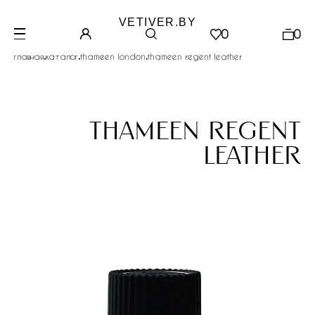
VETIVER.BY
0
0
.
.
.
главная
каталог
thameen london
thameen regent leather
thameen regent
leather