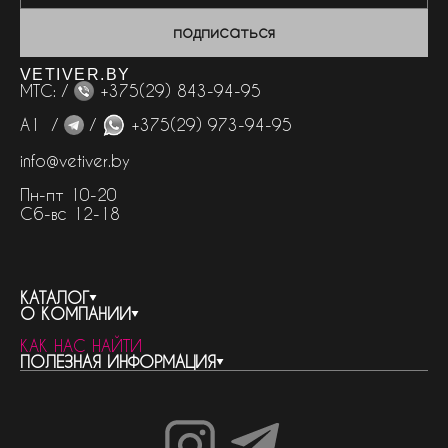
подписаться
VETIVER.BY
МТС: /
+375(29) 843-94-95
А1 /
/
+375(29) 973-94-95
info@vetiver.by
Пн-пт 10-20
Сб-вс 12-18
КАТАЛОГ
О КОМПАНИИ
весь каталог
КАК НАС НАЙТИ
бренды
контакты
ПОЛЕЗНАЯ ИНФОРМАЦИЯ
женская парфюмерия
о компании
нишевый парфюм
новости
отливанты
реквизиты компании
статьи
мужская парфюмерия
доставка и оплата
как совершить покупку
унисекс парфюмерия
отзывы
гарантия