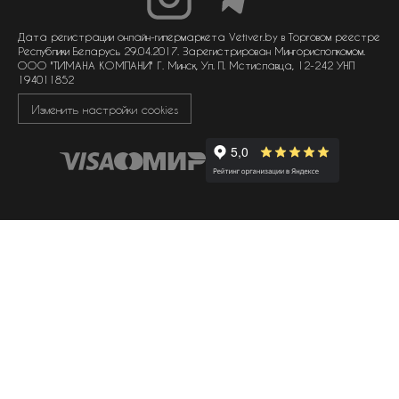
договор оферты
политика обработки персональных данных
политика обработки файлов cookie
Дата регистрации онлайн-гипермаркета Vetiver.by в Торговом реестре
Республики Беларусь 29.04.2017. Зарегистрирован Мингорисполкомом.
ООО "ТИМАНА КОМПАНИ" Г. Минск, Ул. П. Мстиславца, 12-242 УНП
194011852
Изменить настройки cookies