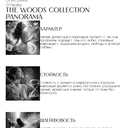
отзывы
the woods collection
panorama
Характер
свежий, древесный и природный аромат с чистым
профилем. подойдет тем, кто любит спокойные
композиции с ощущением воздуха, свободы и зеленой
глубины.
Стойкость
стойкость у аромата комфортная и хорошая.
композиция держится ровно, постепенно раскрывая
свежие, древесные и мягкие теплые оттенки без
перегруза.
Шлейфовость