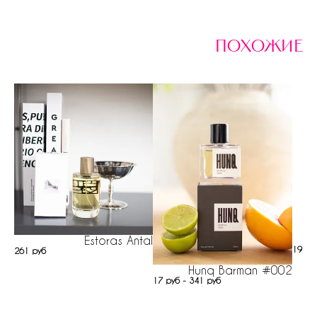
похожие
Estoras Antal
194 р
261 руб
Hunq Barman #002
17 руб - 341 руб