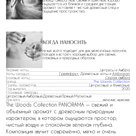
шлейф аккуратный, свежий и приятный, хорошо
ощущается на близкой и средней дистанции.
аромат оставляет чистый древесный след и
ощущение пространства.
Когда наносить
лучше всего подходит для дня, межсезонья, прогулок,
поездок и встреч. хороший выбор для свежих,
спокойных и природных образов.
Верхние ноты
Цитрусы и Амбра
Грейпфрут
, Древесные ноты и
Ambroxan
Ноты сердца
Серая амбра
Базовые ноты
Бренд
The Woods Collection
Группы ароматов
Цитрусовые и Фужерные
Год выпуска
2020
Основные аккорды
Цитрусовый:Амбровый:Древесный:Пряный:Мускусный
Для кого
женские, мужские
The Woods Collection PANORAMA — свежий и
объемный аромат с древесным природным
характером, в котором ощущаются простор,
чистый воздух и спокойная зеленая глубина.
Композиция звучит современно, мягко и очень