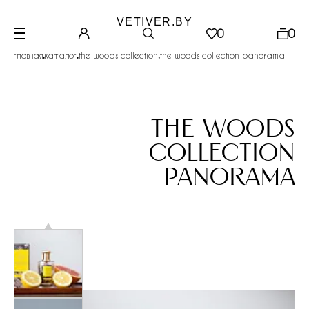
VETIVER.BY
0
0
.
.
.
главная
каталог
the woods collection
the woods collection panorama
the woods
collection
panorama