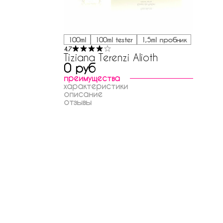
100ml
100ml tester
1,5ml пробник
4.7
Tiziana Terenzi Alioth
0 руб
преимущества
характеристики
описание
отзывы