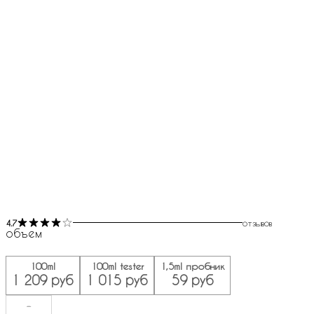
4.7
отзывов
объем
100ml
100ml tester
1,5ml пробник
1 209 руб
1 015 руб
59 руб
-