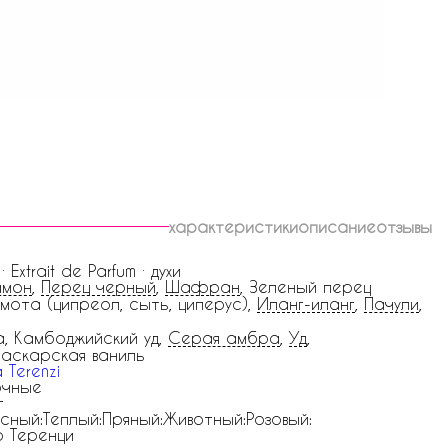
характеристики
описание
отзывы
 · Extrait de Parfum · духи
амон
,
Перец черный
,
Шафран
, Зеленый перец
мота (ципреол, сыть, циперус),
Иланг-иланг
,
Пачули
,
, Камбоджийский уд,
Серая амбра
,
Уд
,
аскарская ваниль
a Terenzi
очные
г
сный:Теплый:Пряный:Животный:Розовый:
 Теренци