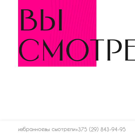
вы
смотр
избранное
вы смотрели
+375 (29) 843-94-95