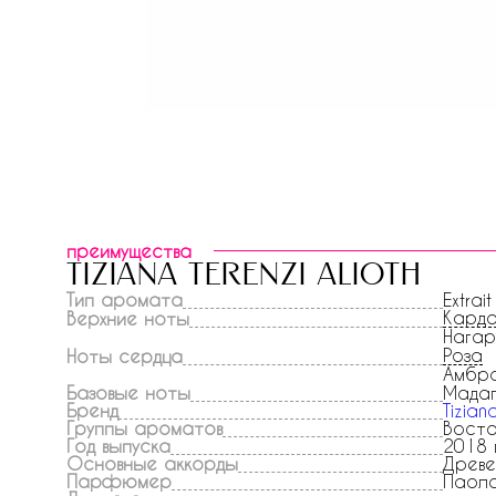
преимущества
tiziana terenzi alioth
Тип аромата
Extrait
Кард
Верхние ноты
Нагар
Роза
Ноты сердца
Амбра
Базовые ноты
Мадаг
Бренд
Tizian
Группы ароматов
Вост
Год выпуска
2018 
Основные аккорды
Древе
Парфюмер
Паоло