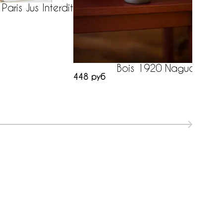
Paris Jus Interdit
303 ру
Bois 1920 Nagud
448 руб