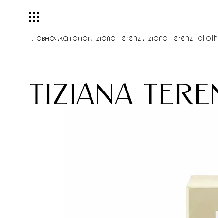
главная
.
каталог
.
tiziana terenzi
.
tiziana terenzi alioth
tiziana tere