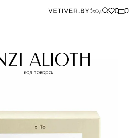
Вход
0
0
VETIVER.BY
nzi alioth
код товара: