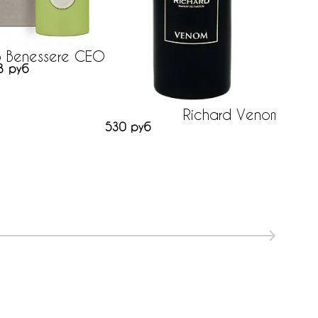
o Benessere CEO
3 руб
Richard Venom
530 руб
Ro
804 р