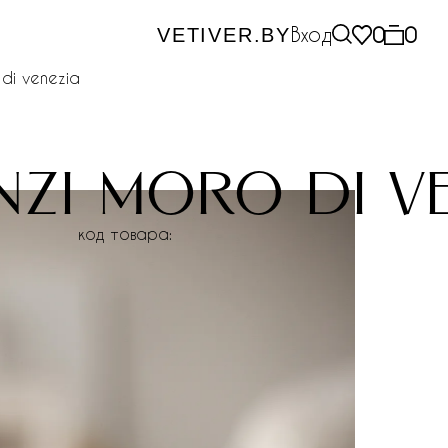
Вход
0
0
VETIVER.BY
 di venezia
enzi moro di v
код товара: