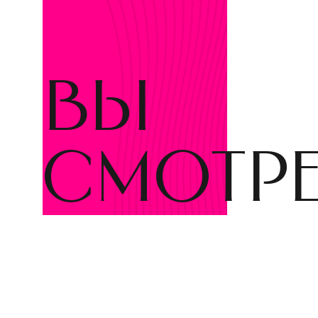
вы
смотр