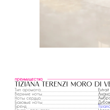
преимущества
tiziana terenzi moro di v
Тип аромата
Extrait
Анан
Верхние ноты
Амбр
Ноты сердца
Дубов
Базовые ноты
Бренд
Tizian