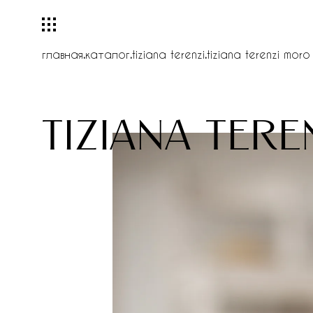
главная
.
каталог
.
tiziana terenzi
.
tiziana terenzi moro
tiziana ter