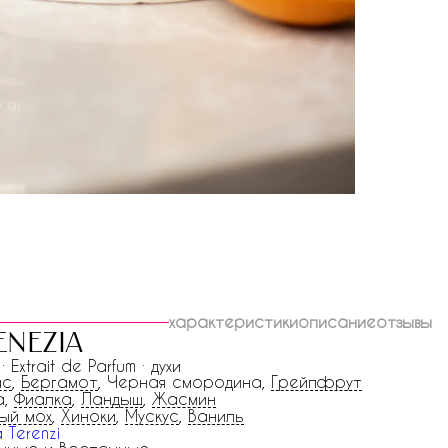
характеристики
описание
отзывы
enezia
 · Extrait de Parfum · духи
ас
,
Бергамот
, Черная смородина,
Грейпфрут
а,
Фиалка
,
Ландыш
,
Жасмин
ый мох
,
Хиноки
,
Мускус
,
Ваниль
a Terenzi