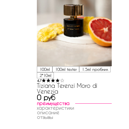
100ml
100ml tester
1.5ml пробник
2*10ml
4.7
Tiziana Terenzi Moro di
Venezia
0 руб
преимущества
характеристики
описание
отзывы