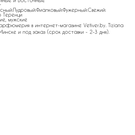
чные и Восточные
г
сный:Пудровый:Фиалковый:Фужерный:Свежий:
 Теренци
ие, мужские
парфюмерия в интернет-магазине Vetiver.by. Tiziana
Минске и под заказ (срок доставки - 2-3 дня).