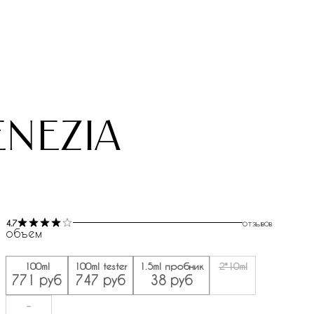
enezia
4.7
отзывов
объем
100ml
100ml tester
1.5ml пробник
2*10ml
771 руб
747 руб
38 руб
-