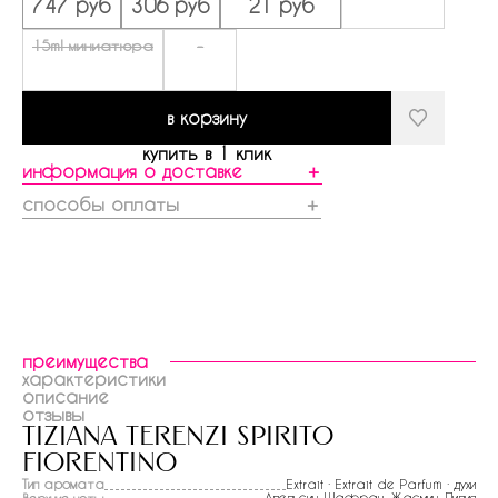
747 руб
306 руб
21 руб
15ml миниатюра
-
в корзину
купить в 1 клик
информация о доставке
＋
способы оплаты
＋
преимущества
характеристики
описание
отзывы
tiziana terenzi spirito
fiorentino
Тип аромата
Extrait · Extrait de Parfum · духи
Апельсин
,
Шафран
,
Жасмин
,
Лилия