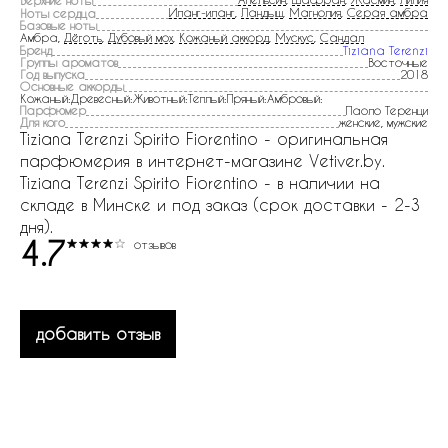
Верхние ноты
Иланг-иланг
,
Ландыш
,
Магнолия
,
Серая амбра
Ноты сердца
Базовые ноты
Амбра,
Дёготь
,
Дубовый мох
,
Кожаный аккорд
,
Мускус
,
Сандал
Бренд
Tiziana Terenzi
Группы ароматов
Восточные
Год выпуска
2018
Основные аккорды
Кожаный:Древесный:Животный:Теплый:Пряный:Амбровый:
Парфюмер
Паоло Теренци
Для кого
женские, мужские
Tiziana Terenzi Spirito Fiorentino - оригинальная
парфюмерия в интернет-магазине Vetiver.by.
Tiziana Terenzi Spirito Fiorentino - в наличии на
складе в Минске и под заказ (срок доставки - 2-3
дня).
4.7
отзывов
добавить отзыв