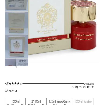
4.7
отзывов
код товара:
объем
100ml
2*10ml
1,5ml пробник
100ml tester