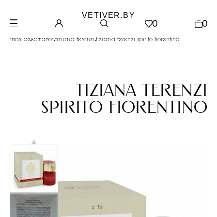
VETIVER.BY
0
0
.
.
.
главная
каталог
tiziana terenzi
tiziana terenzi spirito fiorentino
tiziana terenzi
spirito fiorentino