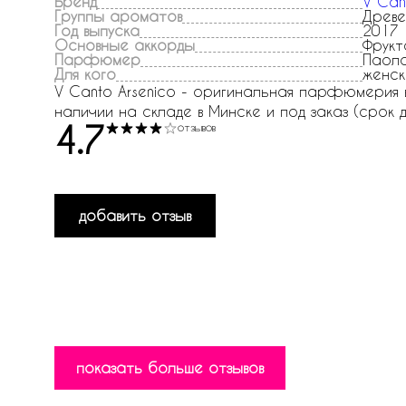
Бренд
V Can
Группы ароматов
Древе
Год выпуска
2017
Основные аккорды
Фрукт
Парфюмер
Паоло
Для кого
женск
V Canto Arsenico - оригинальная парфюмерия в и
наличии на складе в Минске и под заказ (срок д
4.7
отзывов
добавить отзыв
показать больше отзывов