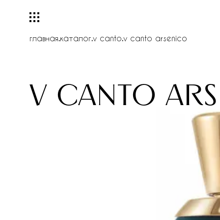
главная
.
каталог
.
v canto
.
v canto arsenico
v canto ar