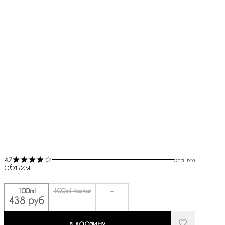
4.7
отзывов
объем
100ml
100ml tester
-
438 руб
в корзину