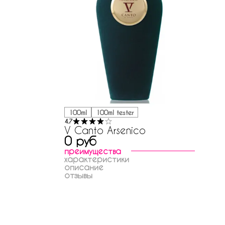
100ml
100ml tester
4.7
V Canto Arsenico
0 руб
преимущества
характеристики
описание
отзывы