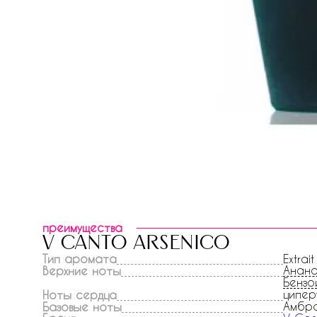
преимущества
v canto arsenico
Тип аромата
Extrait
Анан
Верхние ноты
Бензо
ципер
Ноты сердца
Амбр
Базовые ноты