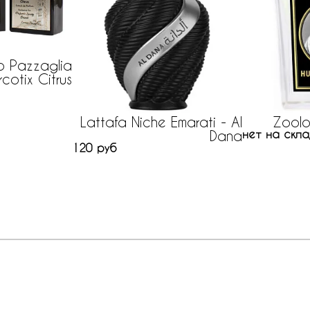
o Pazzaglia
cotix Citrus
Lattafa Niche Emarati - Al
Zoolo
Dana
нет на скла
120 руб