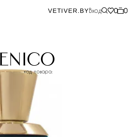
Вход
0
0
VETIVER.BY
senico
код товара: