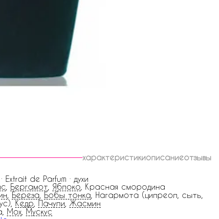
характеристики
описание
отзывы
 · Extrait de Parfum · духи
ас
,
Бергамот
,
Яблоко
, Красная смородина
ин
,
Береза
,
Бобы тонка
, Нагармота (ципреол, сыть,
ус),
Кедр
,
Пачули
,
Жасмин
а,
Мох
,
Мускус