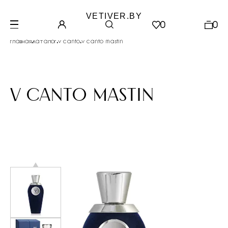
VETIVER.BY
0
0
.
.
.
главная
каталог
v canto
v canto mastin
v canto mastin