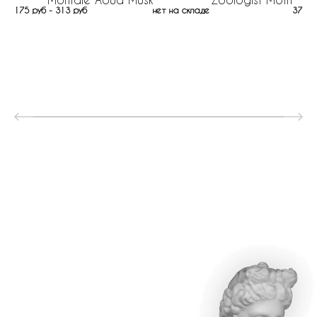
175 руб - 313 руб
нет на складе
377 р