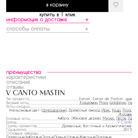
в корзину
купить в 1 клик
информация о доставке
＋
способы оплаты
＋
преимущества
характеристики
описание
отзывы
v canto mastin
Тип аромата
Extrait · Extrait de Parfum · духи
Кардамон
,
Роза
,
Шафран
,
Уд
Верхние ноты
Ноты сердца
Апельсиновый цвет (
флердоранж
), Древесный аккорд,
Ирис
,
Кедр
,
Роза
,
Жасмин
Амбра, Эбеновое дерево,
Мускус
,
Песок
,
Уд
Базовые ноты
Бренд
V Canto
Группы ароматов
Древесные, Восточные и Ароматические
Год выпуска
2015
Основные аккорды
Древесный:Амбровый:Теплый:Пряный:Удовый:Животный:Пудровый: