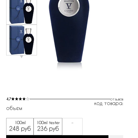
4.7
отзывов
код товара:
объем
100ml
100ml tester
-
248 руб
236 руб