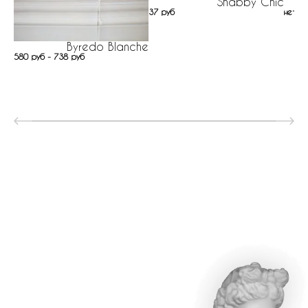
Shabby Chic
37 руб
нет н
Byredo Blanche
580 руб - 738 руб