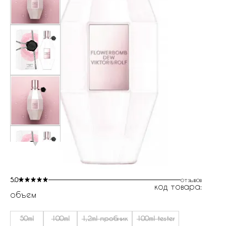
5.0
отзывов
код товара:
объем
50ml
100ml
1,2ml пробник
100ml tester