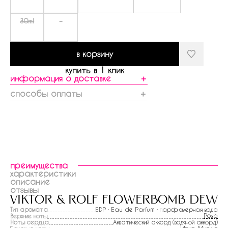
30ml
-
в корзину
купить в 1 клик
информация о доставке
＋
способы оплаты
＋
преимущества
характеристики
описание
отзывы
viktor & rolf flowerbomb dew
Тип аромата
EDP · Eau de Parfum · парфюмерная вода
Роза
Верхние ноты
Ноты сердца
Акватический аккорд (водяной аккорд)