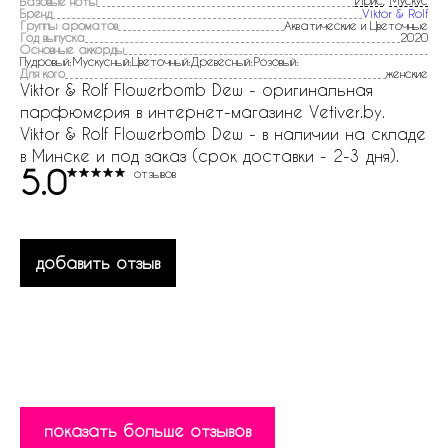
Ирис
,
Мускус
Базовые ноты
Бренд
Viktor & Rolf
Группы ароматов
Акватические и Цветочные
Год выпуска
2020
Основные аккорды
Пудровый:Мускусный:Цветочный:Древесный:Розовый:
Для кого
женские
Viktor & Rolf Flowerbomb Dew - оригинальная
парфюмерия в интернет-магазине Vetiver.by.
Viktor & Rolf Flowerbomb Dew - в наличии на складе
в Минске и под заказ (срок доставки - 2-3 дня).
5.0
отзывов
добавить отзыв
показать больше отзывов