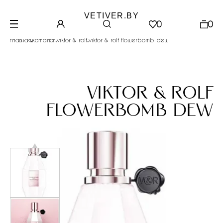
VETIVER.BY
0
0
.
.
.
главная
каталог
viktor & rolf
viktor & rolf flowerbomb dew
viktor & rolf
flowerbomb dew