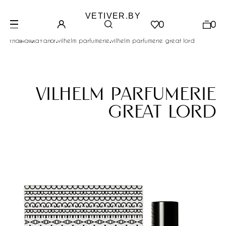
VETIVER.BY
0
0
.
.
.
главная
каталог
vilhelm parfumerie
vilhelm parfumerie great lord
vilhelm parfumerie
great lord