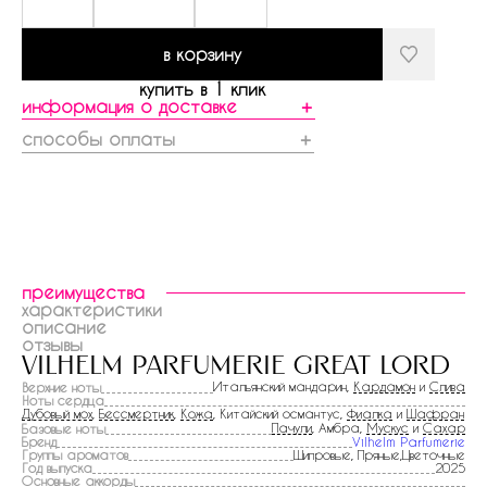
в корзину
купить в 1 клик
информация о доставке
＋
способы оплаты
＋
преимущества
характеристики
описание
отзывы
vilhelm parfumerie great lord
Итальянский мандарин,
Кардамон
и
Слива
Верхние ноты
Ноты сердца
Дубовый мох
,
Бессмертник
,
Кожа
, Китайский османтус,
Фиалка
и
Шафран
Пачули
, Амбра,
Мускус
и
Сахар
Базовые ноты
Бренд
Vilhelm Parfumerie
Группы ароматов
Шипровые, Пряные,Цветочные
Год выпуска
2025
Основные аккорды