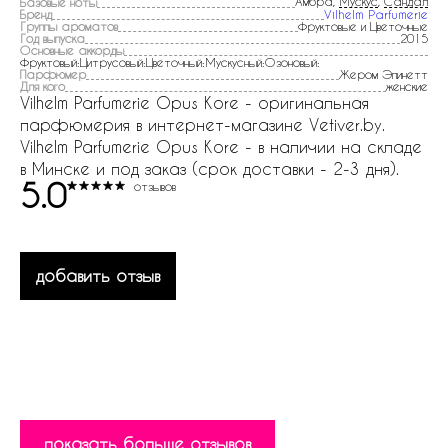
Амбра,
Мускус
,
Сандал
Базовые ноты
Бренд
Vilhelm Parfumerie
Группы ароматов
Фруктовые и Цветочные
Год выпуска
2015
Основные аккорды
Фруктовый:Цитрусовый:Цветочный:Мускусный:Озоновый:
Парфюмер
Жером Эпинетт
Для кого
женские
Vilhelm Parfumerie Opus Kore - оригинальная
парфюмерия в интернет-магазине Vetiver.by.
Vilhelm Parfumerie Opus Kore - в наличии на складе
в Минске и под заказ (срок доставки - 2-3 дня).
5.0
отзывов
добавить отзыв
показать больше отзывов