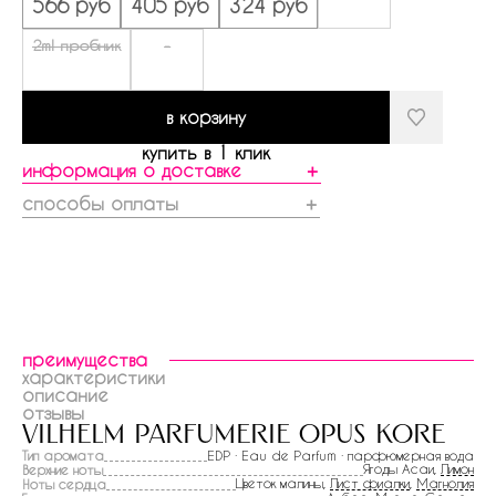
566 руб
405 руб
324 руб
2ml пробник
-
в корзину
купить в 1 клик
информация о доставке
＋
способы оплаты
＋
преимущества
характеристики
описание
отзывы
vilhelm parfumerie opus kore
Тип аромата
EDP · Eau de Parfum · парфюмерная вода
Ягоды Асаи,
Лимон
Верхние ноты
Цветок малины,
Лист фиалки
,
Магнолия
Ноты сердца