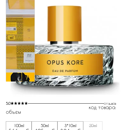
5.0
отзывов
код товара:
объем
100ml
50ml
3*10ml
20ml