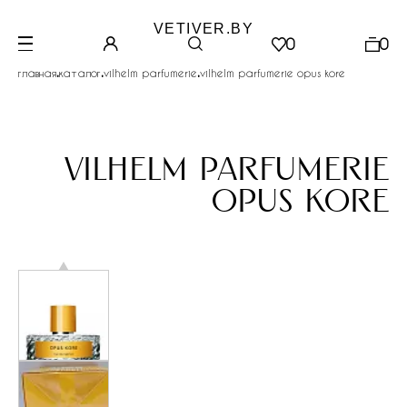
VETIVER.BY
0
0
.
.
.
главная
каталог
vilhelm parfumerie
vilhelm parfumerie opus kore
vilhelm parfumerie
opus kore