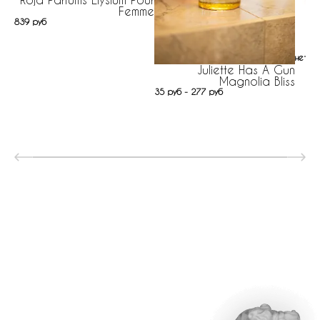
Femme
839 руб
нет н
Juliette Has A Gun
Magnolia Bliss
35 руб - 277 руб