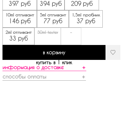
397 руб
394 руб
209 руб
10ml отливант
5ml отливант
1,5ml пробник
146 руб
77 руб
37 руб
2ml отливант
50ml tester
-
33 руб
в корзину
купить в 1 клик
информация о доставке
＋
способы оплаты
＋