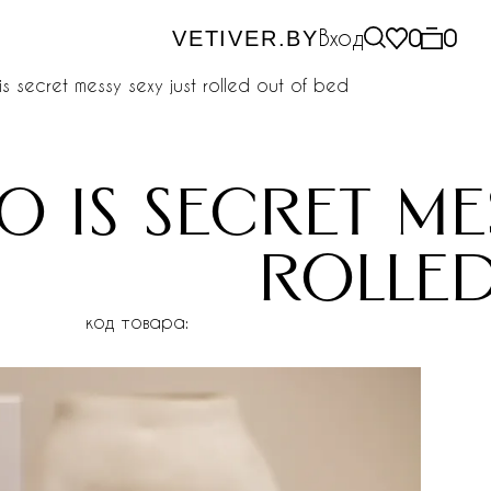
Вход
0
0
VETIVER.BY
s secret messy sexy just rolled out of bed
 is secret mes
rolled
код товара: