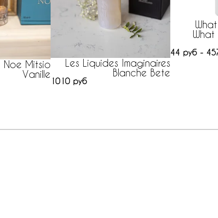
What
What 
44 руб - 45
Les Liquides Imaginaires
 Noe Mitsio
Blanche Bete
Vanille
1010 руб