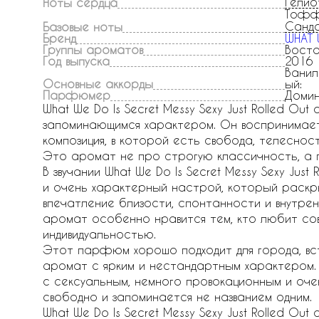
Гелио
Ноты сердца
Тофф
Санд
Базовые ноты
Бренд
WHAT 
Группы ароматов
Восто
Год выпуска
2016
Ванил
Основные аккорды
ый:
Парфюмер
Домин
What We Do Is Secret Messy Sexy Just Rolled Ou
запоминающимся характером. Он воспринимаетс
композиция, в которой есть свобода, телеснос
Это аромат не про строгую классичность, а п
В звучании What We Do Is Secret Messy Sexy Jus
и очень характерный настрой, который раскры
впечатление близости, спонтанности и внутрен
аромат особенно нравится тем, кто любит сов
индивидуальностью.
Этот парфюм хорошо подходит для города, встр
аромат с ярким и нестандартным характером.
с сексуальным, немного провокационным и оче
свободно и запоминается не названием одним.
What We Do Is Secret Messy Sexy Just Rolled Ou