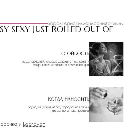
характеристики
описание
отзывы
sy sexy just rolled out of
Стойкость
выше средней. хорошо держится на коже и
сохраняет характер в течение дня.
Когда наносить
подходит для вечера, города, встреч и
уверенного настроения.
персика и
Бергамот