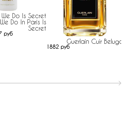
 We Do Is Secret
We Do In Paris Is
Secret
7 руб
Guerlain Cuir Beluga
1882 руб
447 р