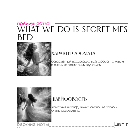
преимущества
what we do is secret mes
bed
Характер аромата
современный провокационный аромат с живым
и очень характерным звучанием.
Шлейфовость
заметный шлейф, звучит смело, телесно и
очень современно.
Цвет 
Верхние ноты