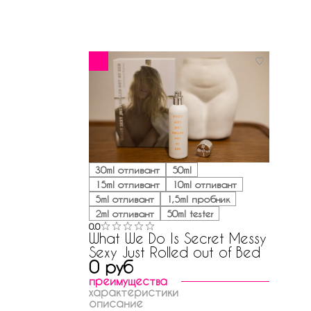
30ml отливант
50ml
15ml отливант
10ml отливант
5ml отливант
1,5ml пробник
2ml отливант
50ml tester
0.0
What We Do Is Secret Messy
Sexy Just Rolled out of Bed
0 руб
преимущества
характеристики
описание