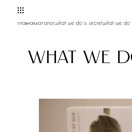
главная
.
каталог
.
what we do is secret
.
what we do i
what we do