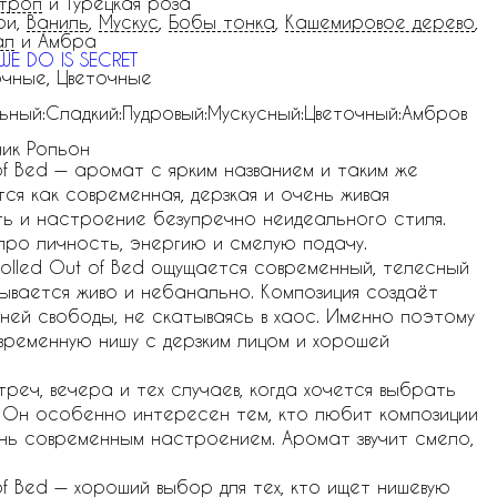
троп
и Турецкая роза
и,
Ваниль
,
Мускус
,
Бобы тонка
,
Кашемировое дерево
,
ал
и Амбра
WE DO IS SECRET
чные, Цветочные
ьный:Сладкий:Пудровый:Мускусный:Цветочный:Амбров
ик Ропьон
t of Bed — аромат с ярким названием и таким же
я как современная, дерзкая и очень живая
ть и настроение безупречно неидеального стиля.
ро личность, энергию и смелую подачу.
t Rolled Out of Bed ощущается современный, телесный
вается живо и небанально. Композиция создаёт
ней свободы, не скатываясь в хаос. Именно поэтому
ременную нишу с дерзким лицом и хорошей
еч, вечера и тех случаев, когда хочется выбрать
 Он особенно интересен тем, кто любит композиции
нь современным настроением. Аромат звучит смело,
t of Bed — хороший выбор для тех, кто ищет нишевую