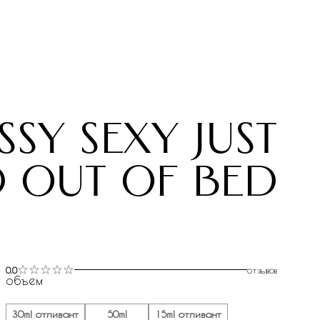
sy sexy just
 out of bed
0.0
отзывов
объем
30ml отливант
50ml
15ml отливант