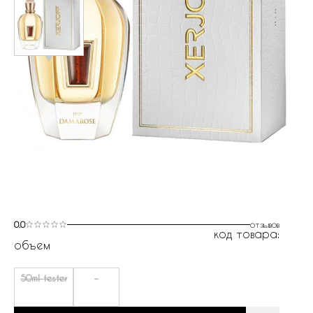
0.0
отзывов
код товара:
объем
50ml tester
-