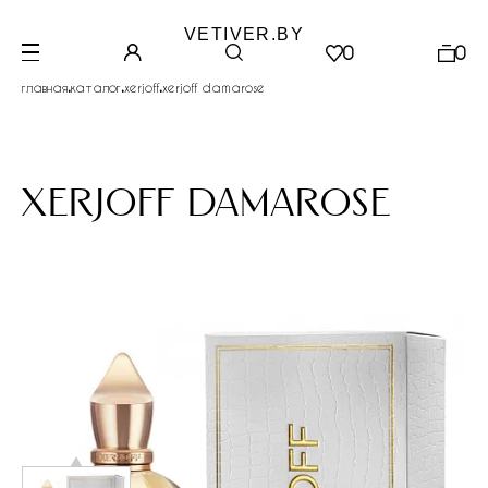
VETIVER.BY
0
0
.
.
.
главная
каталог
xerjoff
xerjoff damarose
xerjoff damarose