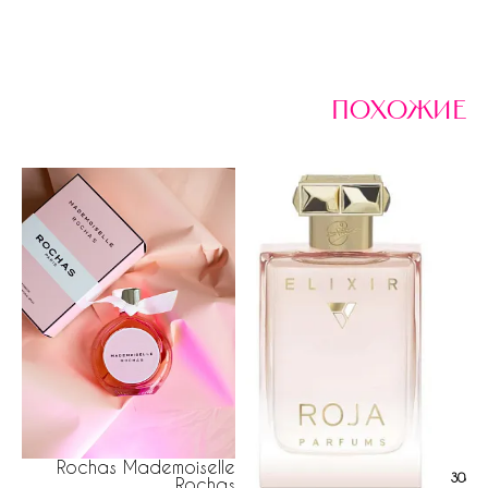
похожие
Rochas Mademoiselle
308 р
Rochas