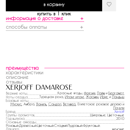
в корзину
купить в 1 клик
информация о доставке
＋
способы оплаты
＋
преимущества
характеристики
описание
отзывы
xerjoff damarose
Красные ягоды,
Фрезия
,
Лайм
и
Бергамот
Верхние ноты
Турецкая роза,
Иланг-иланг
,
Жасмин
,
Ирис
и
Ландыш
Ноты сердца
Базовые ноты
Мускус
, Амбра,
Ваниль
,
Сандал
,
Ветивер
, Египетское розовое дерево и
Пачули
Бренд
Xerjoff
Группы ароматов
Шипровые, Цветочные
Год выпуска
2010
Основные аккорды
Розовый:Древесный:Цветочный:Сладкий:Пудровый:Фруктовый:
Для кого
женские