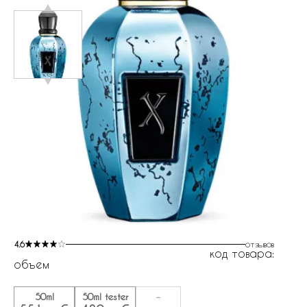
4.6
отзывов
код товара:
объем
50ml
50ml tester
-