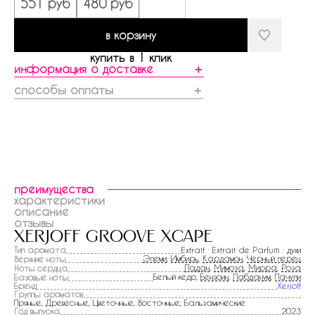
551 руб
480 руб
в корзину
купить в 1 клик
информация о доставке
＋
способы оплаты
＋
преимущества
характеристики
описание
отзывы
xerjoff groove xcape
Тип аромата
Extrait · Extrait de Parfum · духи
Элеми
,
Имбирь
,
Кардамон
,
Черный перец
Верхние ноты
Ладан
,
Мимоза
,
Мирра
,
Роза
Ноты сердца
Белый кедр,
Бензоин
,
Лабданум
,
Пачули
Базовые ноты
Бренд
Xerjoff
Группы ароматов
Пряные, Древесные, Цветочные, Восточные, Бальзамические
Год выпуска
2023