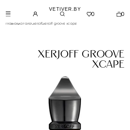
VETIVER.BY
0
0
.
.
.
главная
каталог
xerjoff
xerjoff groove xcape
xerjoff groove
xcape