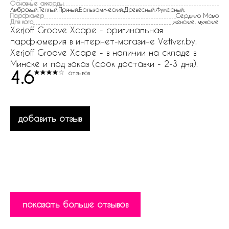
Основные аккорды
Амбровый:Теплый:Пряный:Бальзамический:Древесный:Фужерный:
Парфюмер
Серджио Момо
Для кого
женские, мужские
Xerjoff Groove Xcape - оригинальная
парфюмерия в интернет-магазине Vetiver.by.
Xerjoff Groove Xcape - в наличии на складе в
Минске и под заказ (срок доставки - 2-3 дня).
4.6
отзывов
добавить отзыв
показать больше отзывов