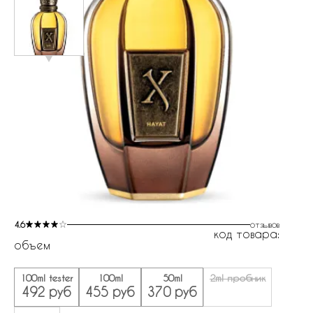
4.6
отзывов
код товара:
объем
100ml tester
100ml
50ml
2ml пробник
492 руб
455 руб
370 руб