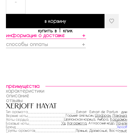
-
в корзину
купить в 1 клик
информация о доставке
＋
способы оплаты
＋
преимущества
характеристики
описание
отзывы
xerjoff hayat
Тип аромата
Extrait · Extrait de Parfum · духи
Горький апельсин,
Шафран
,
Лаванда
Верхние ноты
Цейлонская корица, Амбра,
Кардамон
Ноты сердца
Уд
,
Нагармота
, Атласский кедр,
Пачули
Базовые ноты
Бренд
Xerjoff
Группы ароматов
Пряные, Древесные, Восточные