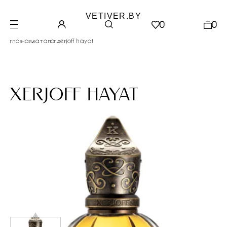
VETIVER.BY
0
0
.
.
главная
каталог
xerjoff hayat
xerjoff hayat