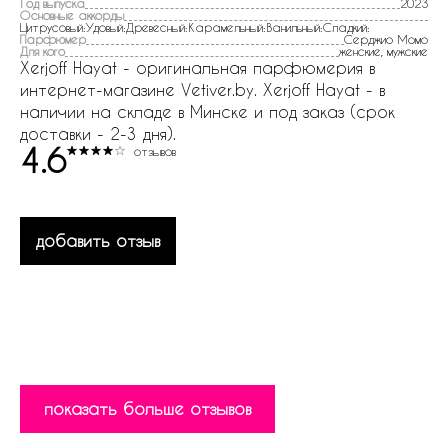
Год выпуска
2023
Основные аккорды
Цитрусовый:Удовый:Древесный:Карамельный:Ванильный:Сладкий:
Парфюмер
Серджио Момо
Для кого
женские, мужские
Xerjoff Hayat - оригинальная парфюмерия в
интернет-магазине Vetiver.by. Xerjoff Hayat - в
наличии на складе в Минске и под заказ (срок
доставки - 2-3 дня).
4.6
отзывов
добавить отзыв
показать больше отзывов