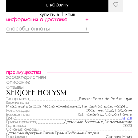
в корзину
купить в 1 клик
информация о доставке
＋
способы оплаты
＋
преимущества
характеристики
описание
отзывы
xerjoff holysm
Тип аромата
Extrait · Extrait de Parfum · духи
Верхние ноты
Мускатный шалфей, Масло можжевельника, Пихтовый бальзам,
Чабрец
Табак
, Тмин,
Кедр
,
Лабданум
Ноты сердца
Вьетнамский уд,
Сандал
,
Пачули
Базовые ноты
Бренд
Xerjoff
Группы ароматов
Древесные, Восточные, Бальзамические
Год выпуска
2023
Основные аккорды
Древесный:Фужерный:Свежий:Пряный:Табачный:Сладкий:
Парфюмер
Серджио Момо