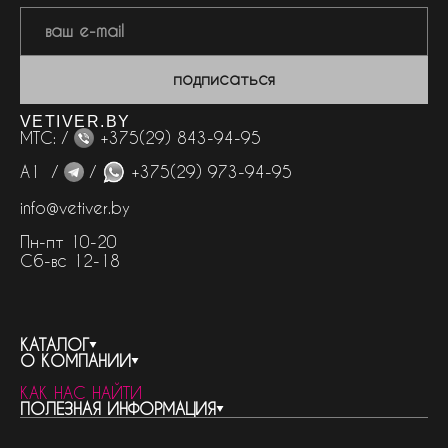
подписаться
VETIVER.BY
МТС: /
+375(29) 843-94-95
А1 /
/
+375(29) 973-94-95
info@vetiver.by
Пн-пт 10-20
Сб-вс 12-18
КАТАЛОГ
О КОМПАНИИ
весь каталог
КАК НАС НАЙТИ
бренды
контакты
ПОЛЕЗНАЯ ИНФОРМАЦИЯ
женская парфюмерия
о компании
нишевый парфюм
новости