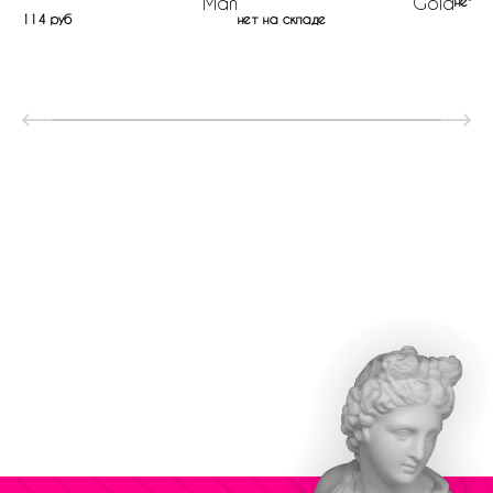
Man
Gold
нет н
114 руб
нет на складе