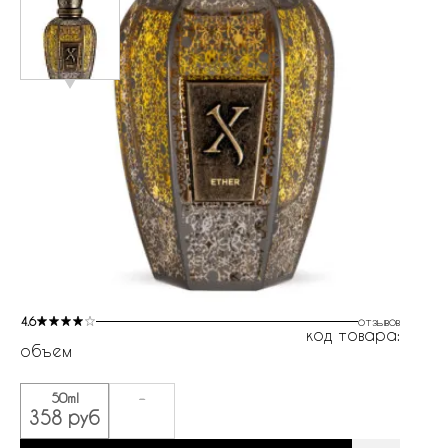
4.6
отзывов
код товара:
объем
50ml
-
358 руб