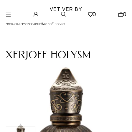
VETIVER.BY
0
0
.
.
.
главная
каталог
xerjoff
xerjoff holysm
xerjoff holysm