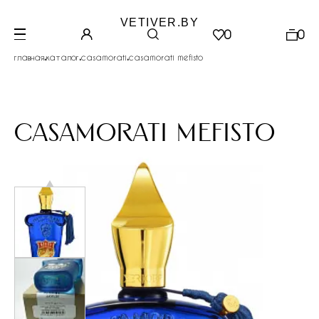
VETIVER.BY
0
0
.
.
.
главная
каталог
casamorati
casamorati mefisto
casamorati mefisto