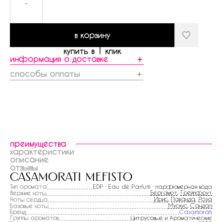
-
в корзину
купить в 1 клик
информация о доставке
＋
способы оплаты
＋
преимущества
характеристики
описание
отзывы
casamorati mefisto
Тип аромата
EDP · Eau de Parfum · парфюмерная вода
Бергамот
,
Грейпфрут
Верхние ноты
Ирис
,
Лаванда
,
Роза
Ноты сердца
Мускус
,
Сандал
Базовые ноты
Бренд
Casamorati
Группы ароматов
Цитрусовые и Ароматические