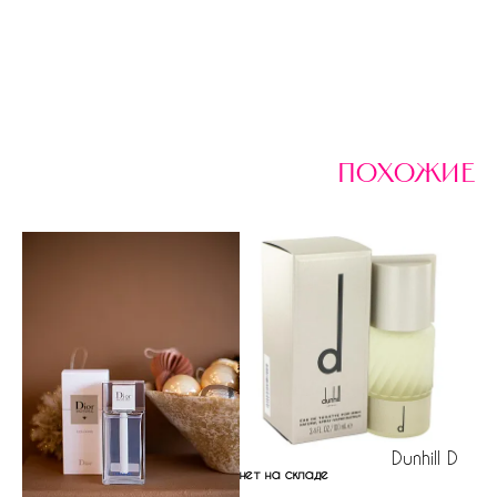
похожие
Dunhill D
нет на складе