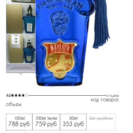
4.6
отзывов
код товара:
объем
100ml
100ml tester
30ml
2ml пробник
788 руб
759 руб
353 руб