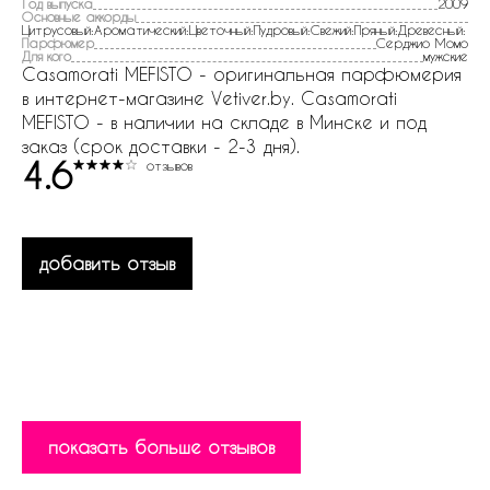
Год выпуска
2009
Основные аккорды
Цитрусовый:Ароматический:Цветочный:Пудровый:Свежий:Пряный:Древесный:
Парфюмер
Серджио Момо
Для кого
мужские
Casamorati MEFISTO - оригинальная парфюмерия
в интернет-магазине Vetiver.by. Casamorati
MEFISTO - в наличии на складе в Минске и под
заказ (срок доставки - 2-3 дня).
4.6
отзывов
добавить отзыв
показать больше отзывов