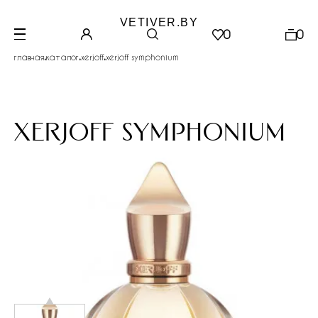
VETIVER.BY
0
0
.
.
.
главная
каталог
xerjoff
xerjoff symphonium
xerjoff symphonium