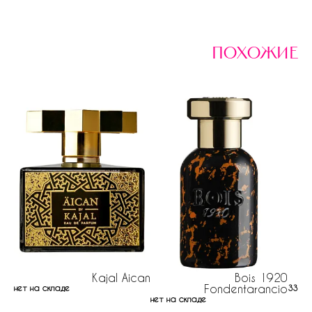
похожие
Kajal Äican
Bois 1920
Or
Fondentarancio
нет на складе
337 р
нет на складе