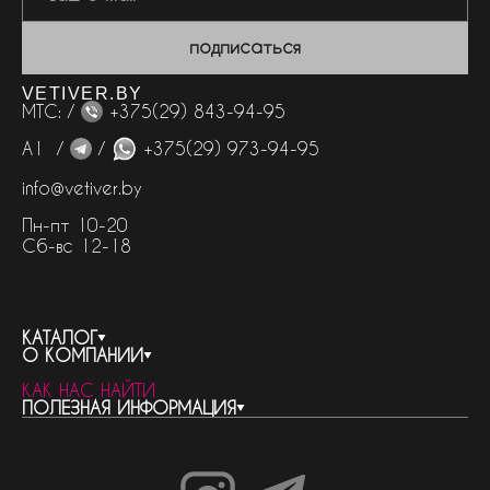
подписаться
VETIVER.BY
МТС: /
+375(29) 843-94-95
А1 /
/
+375(29) 973-94-95
info@vetiver.by
Пн-пт 10-20
Сб-вс 12-18
КАТАЛОГ
О КОМПАНИИ
весь каталог
КАК НАС НАЙТИ
бренды
контакты
ПОЛЕЗНАЯ ИНФОРМАЦИЯ
женская парфюмерия
о компании
нишевый парфюм
новости
отливанты
реквизиты компании
статьи
мужская парфюмерия
доставка и оплата
как совершить покупку