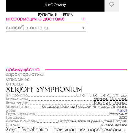
в корзину
купить в 1 клик
информация о доставке
＋
способы оплаты
＋
преимущества
характеристики
описание
отзывы
xerjoff symphonium
Тип аромата
Extrait · Extrait de Parfum · духи
Апельсин
,
Мандарин
Верхние ноты
Кардамон
,
Шоколад
Ноты сердца
Кардамон
, Шоколад Лаосский уд,
Мускус
,
Уд
,
Ваниль
Базовые ноты
Бренд
Xerjoff
Группы ароматов
Восточные
Год выпуска
2020
Основные аккорды
Цитрусовый:Теплый:Пряный:Удовый:Сладкий:
Для кого
женские, мужские
Xerjoff Symphonium - оригинальная парфюмерия в