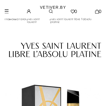
VETIVER.BY
0
0
.
.
.
главная
каталог
yves saint
yves saint laurent libre l'absolu
laurent
platine
yves saint laurent
libre l'absolu platine