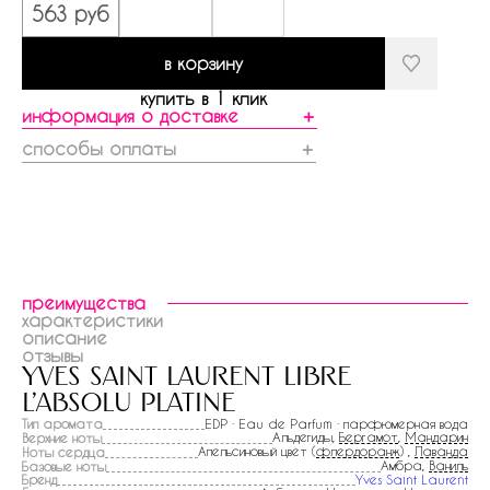
563 руб
в корзину
купить в 1 клик
информация о доставке
＋
способы оплаты
＋
преимущества
характеристики
описание
отзывы
yves saint laurent libre
l'absolu platine
Тип аромата
EDP · Eau de Parfum · парфюмерная вода
Альдегиды,
Бергамот
,
Мандарин
Верхние ноты
Апельсиновый цвет (
флердоранж
) ,
Лаванда
Ноты сердца
Амбра,
Ваниль
Базовые ноты
Бренд
Yves Saint Laurent