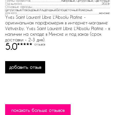
Группы ароматов
Амбровые, Цитрусовые, Цветочные
Год выпуска
2023г
Основные аккорды
Цитрусовый:Лавандовый:Альдегидный:Белоцветочный:Фужерный:
Для кого
женские
Yves Saint Laurent Libre L'Absolu Platine -
оригинальная парфюмерия в интернет-магазине
Vetiver.by. Yves Saint Laurent Libre L'Absolu Platine - в
наличии на складе в Минске и под заказ (срок
доставки - 2-3 дня).
5.0
отзывов
добавить отзыв
показать больше отзывов