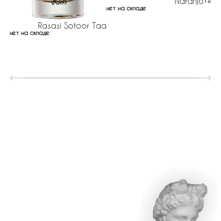
Naranjo
125 р
нет на складе
Rasasi Sotoor Taa
нет на складе