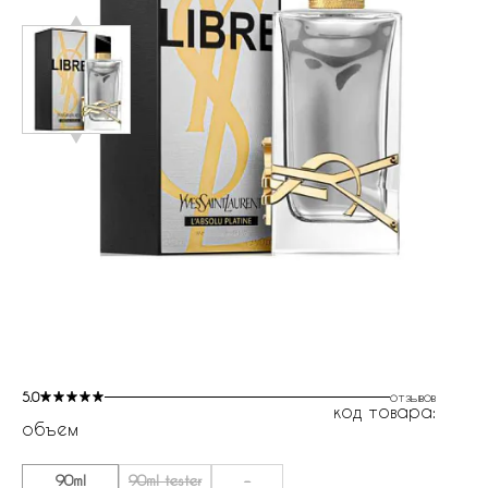
5.0
отзывов
код товара:
объем
90ml
90ml tester
-