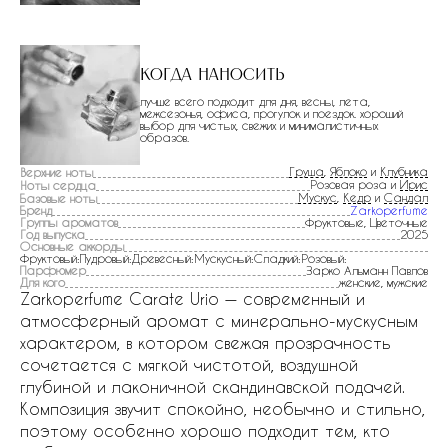
Когда наносить
лучше всего подходит для дня, весны, лета,
межсезонья, офиса, прогулок и поездок. хороший
выбор для чистых, свежих и минималистичных
образов.
Груша
,
Яблоко
и
Клубника
Верхние ноты
Розовая роза и
Ирис
Ноты сердца
Мускус
,
Кедр
и
Сандал
Базовые ноты
Бренд
Zarkoperfume
Группы ароматов
Фруктовые, Цветочные
Год выпуска
2025
Основные аккорды
Фруктовый:Пудровый:Древесный:Мускусный:Сладкий:Розовый:
Парфюмер
Зарко Альманн Павлов
Для кого
женские, мужские
Zarkoperfume Carate Urio — современный и
атмосферный аромат с минерально-мускусным
характером, в котором свежая прозрачность
сочетается с мягкой чистотой, воздушной
глубиной и лаконичной скандинавской подачей.
Композиция звучит спокойно, необычно и стильно,
поэтому особенно хорошо подходит тем, кто