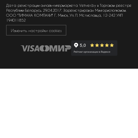
политика обработки файлов cookie
Дата регистрации онлайн-гипермаркета Vetiver.by в Торговом реестре
Республики Беларусь 29.04.2017. Зарегистрирован Мингорисполкомом.
ООО "ТИМАНА КОМПАНИ" Г. Минск, Ул. П. Мстиславца, 12-242 УНП
194011852
Изменить настройки cookies