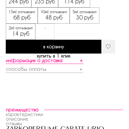
244 руб
235 руб
114 руб
15ml отливант
10ml отливант
5ml отливант
68 руб
48 руб
30 руб
2ml отливант
-
14 руб
в корзину
купить в 1 клик
информация о доставке
＋
способы оплаты
＋
преимущества
характеристики
описание
отзывы