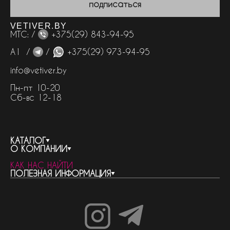
подписаться
VETIVER.BY
МТС: /
+375(29) 843-94-95
А1 /
/
+375(29) 973-94-95
info@vetiver.by
Пн-пт 10-20
Сб-вс 12-18
КАТАЛОГ
О КОМПАНИИ
весь каталог
КАК НАС НАЙТИ
бренды
контакты
ПОЛЕЗНАЯ ИНФОРМАЦИЯ
женская парфюмерия
о компании
нишевый парфюм
новости
отливанты
реквизиты компании
статьи
мужская парфюмерия
доставка и оплата
как совершить покупку
унисекс парфюмерия
отзывы
гарантия
договор оферты
политика обработки персональных данных