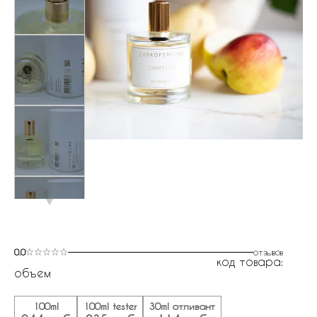
0.0
отзывов
код товара:
объем
100ml
100ml tester
30ml отливант