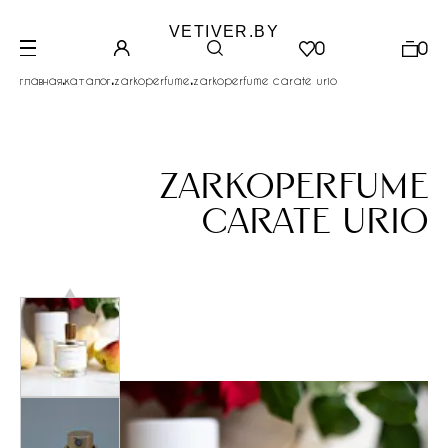
VETIVER.BY
0
0
.
.
.
главная
каталог
zarkoperfume
zarkoperfume carate urio
zarkoperfume
carate urio