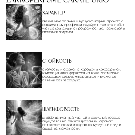
zarkoperfume carate urio
Характер
свежий, минеральный и мускусно-водный аромат с
современным профилем. подойдет тем, кто любит
чистые композиции с прозрачностью, прохладой и
спокойной подачей.
Стойкость
стойкость у аромата хорошая и комфортная.
композиция мягко держится на коже, постепенно
раскрывая свежие, минеральные и мускусные
оттенки без перегруза.
Шлейфовость
шлейф деликатный, чистый и воздушный, хорошо
ощущается на близкой дистанции. аромат
оставляет свежий минерально-мускусный след и
ощущение ухоженности.