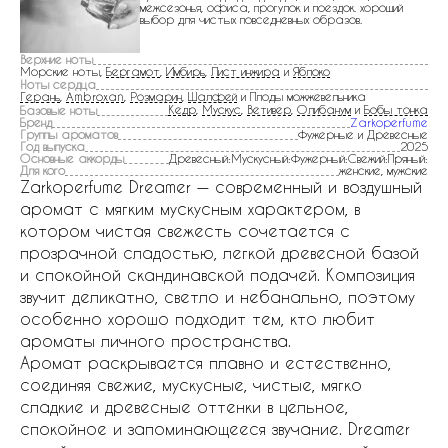
межсезонья, офиса, прогулок и поездок. хороший
выбор для чистых повседневных образов.
Верхние ноты
Морские ноты,
Бергамот
,
Имбирь
,
Лист инжира
и
Яблоко
Ноты сердца
Герань
,
Ambroxan
,
Розмарин
,
Шалфей
и Плоды можжевельника
Кедр
,
Мускус
,
Ветивер
,
Олибанум
и
Бобы тонка
Базовые ноты
Бренд
Zarkoperfume
Группы ароматов
Фужерные и Древесные
Год выпуска
2025
Основные аккорды
Древесный:Мускусный:Фужерный:Свежий:Пряный:
Для кого
женские, мужские
Zarkoperfume Dreamer — современный и воздушный
аромат с мягким мускусным характером, в
котором чистая свежесть сочетается с
прозрачной сладостью, легкой древесной базой
и спокойной скандинавской подачей. Композиция
звучит деликатно, светло и небанально, поэтому
особенно хорошо подходит тем, кто любит
ароматы личного пространства.
Аромат раскрывается плавно и естественно,
соединяя свежие, мускусные, чистые, мягко
сладкие и древесные оттенки в цельное,
спокойное и запоминающееся звучание. Dreamer