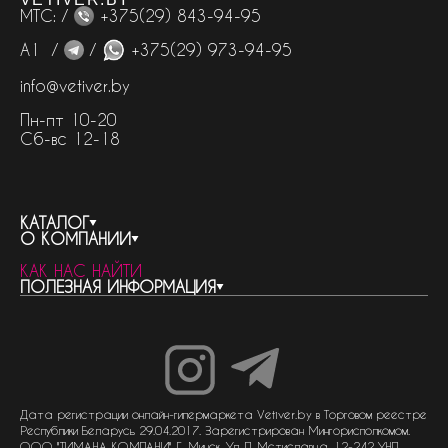
МТС: /
+375(29) 843-94-95
А1 /
/
+375(29) 973-94-95
info@vetiver.by
Пн-пт 10-20
Сб-вс 12-18
КАТАЛОГ
О КОМПАНИИ
весь каталог
КАК НАС НАЙТИ
бренды
контакты
ПОЛЕЗНАЯ ИНФОРМАЦИЯ
женская парфюмерия
о компании
нишевый парфюм
новости
отливанты
реквизиты компании
статьи
мужская парфюмерия
доставка и оплата
как совершить покупку
унисекс парфюмерия
отзывы
гарантия
договор оферты
политика обработки персональных данных
политика обработки файлов cookie
Дата регистрации онлайн-гипермаркета Vetiver.by в Торговом реестре
Республики Беларусь 29.04.2017. Зарегистрирован Мингорисполкомом.
ООО "ТИМАНА КОМПАНИ" Г. Минск, Ул. П. Мстиславца, 12-242 УНП