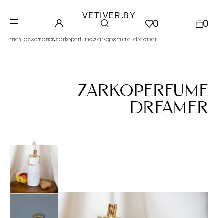
VETIVER.BY
0
0
.
.
.
главная
каталог
zarkoperfume
zarkoperfume dreamer
zarkoperfume
dreamer