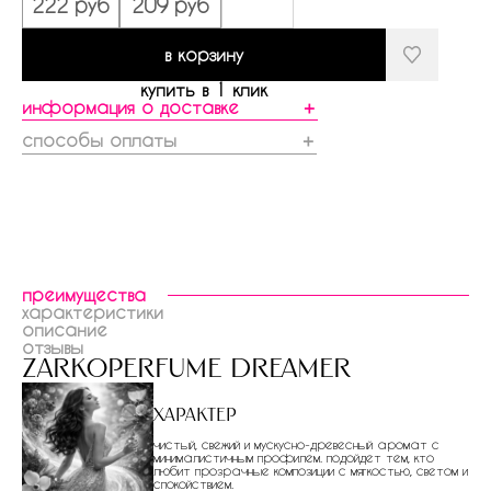
222 руб
209 руб
в корзину
купить в 1 клик
информация о доставке
＋
способы оплаты
＋
преимущества
характеристики
описание
отзывы
zarkoperfume dreamer
Характер
чистый, свежий и мускусно-древесный аромат с
минималистичным профилем. подойдет тем, кто
любит прозрачные композиции с мягкостью, светом и
спокойствием.