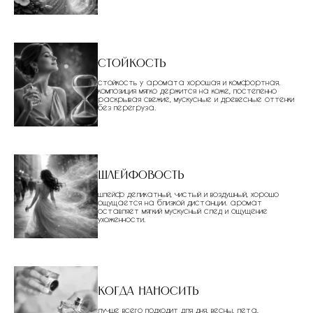
Стойкость
стойкость у аромата хорошая и комфортная.
композиция мягко держится на коже, постепенно
раскрывая свежие, мускусные и древесные оттенки
без перегруза.
Шлейфовость
шлейф деликатный, чистый и воздушный, хорошо
ощущается на близкой дистанции. аромат
оставляет мягкий мускусный след и ощущение
ухоженности.
Когда наносить
лучше всего подходит для дня, весны, лета,