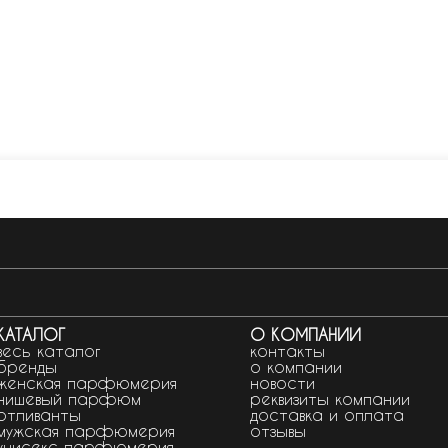
КАТАЛОГ
О КОМПАНИИ
весь каталог
контакты
бренды
о компании
женская парфюмерия
новости
нишевый парфюм
реквизиты компании
отливанты
доставка и оплата
мужская парфюмерия
отзывы
унисекс парфюмерия