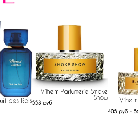
Vilhelm Parfumerie Smoke
Show
Vilhel
it des Rois
553 руб
405 руб - 5