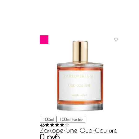
100ml
100ml tester
4.6
Zarkoperfume Oud-Couture
0 руб