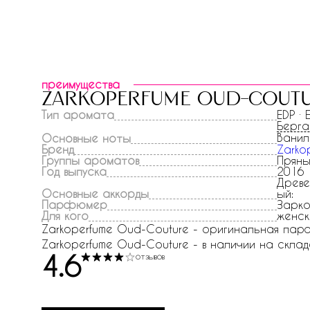
преимущества
zarkoperfume oud-cout
Тип аромата
EDP ·
Берг
Ванил
Основные ноты
Бренд
Zarko
Группы ароматов
Пряны
Год выпуска
2016
Древе
Основные аккорды
ый:
Парфюмер
Зарко
Для кого
женск
Zarkoperfume Oud-Couture - оригинальная парф
Zarkoperfume Oud-Couture - в наличии на складе
4.6
отзывов