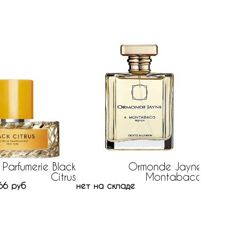
m Parfumerie Black
Ormonde Jayne
Citrus
Montabaco
66 руб
нет на складе
нет на