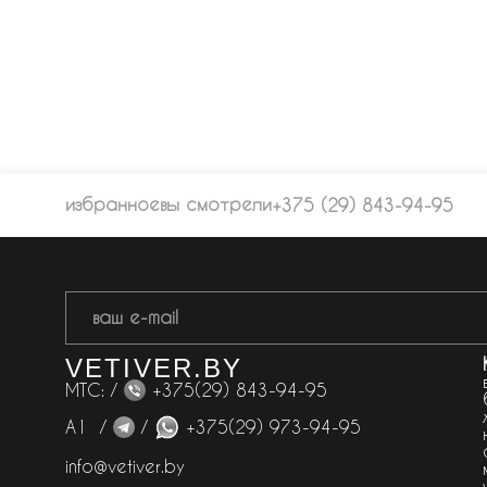
избранное
вы смотрели
+375 (29) 843-94-95
VETIVER.BY
МТС: /
+375(29) 843-94-95
А1 /
/
+375(29) 973-94-95
info@vetiver.by