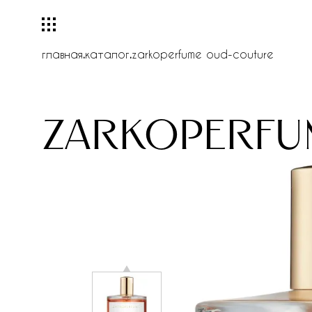
главная
.
каталог
.
zarkoperfume oud-couture
zarkoperfu