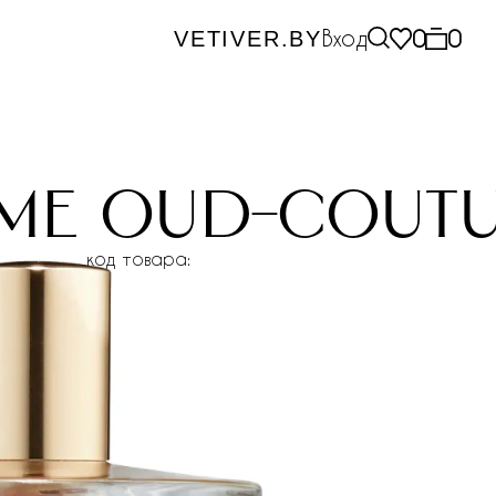
Вход
0
0
VETIVER.BY
me oud-cout
код товара: