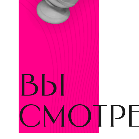
вы
смотр