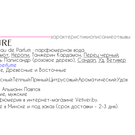
характеристики
описание
отзывы
ure
 Eau de Parfum · парфюмерная вода
амот
,
Нероли
, Танжерин Кардамон,
Перец черный
,
ь Палисандр (розовое дерево),
Сандал
,
Уд
,
Ветивер
perfume
е, Древесные и Восточные
сный:Теплый:Пряный:Цитрусовый:Ароматический:Удов
 Альманн Павлов
ие, мужские
юмерия в интернет-магазине Vetiver.by.
 в Минске и под заказ (срок доставки - 2-3 дня).