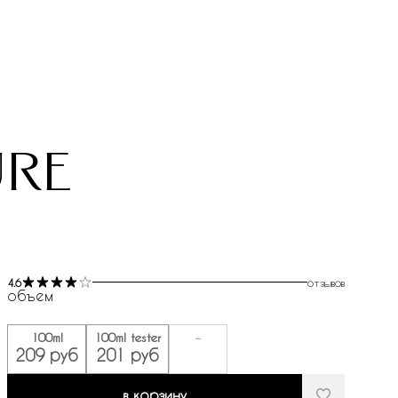
ure
4.6
отзывов
объем
100ml
100ml tester
-
209 руб
201 руб
в корзину