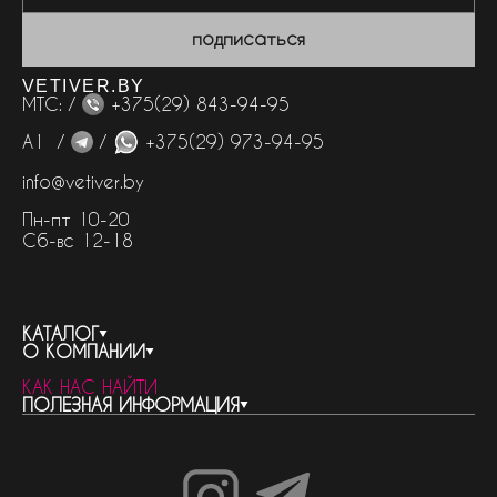
подписаться
VETIVER.BY
МТС: /
+375(29) 843-94-95
А1 /
/
+375(29) 973-94-95
info@vetiver.by
Пн-пт 10-20
Сб-вс 12-18
КАТАЛОГ
О КОМПАНИИ
весь каталог
КАК НАС НАЙТИ
бренды
контакты
ПОЛЕЗНАЯ ИНФОРМАЦИЯ
женская парфюмерия
о компании
нишевый парфюм
новости
отливанты
реквизиты компании
статьи
мужская парфюмерия
доставка и оплата
как совершить покупку
унисекс парфюмерия
отзывы
гарантия