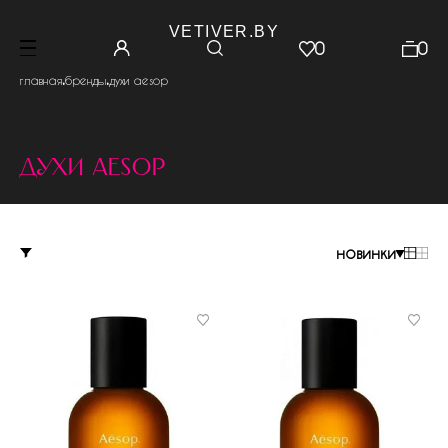
VETIVER.BY
0
0
.
.
главная
бренды
духи aesop
духи aesop
новинки