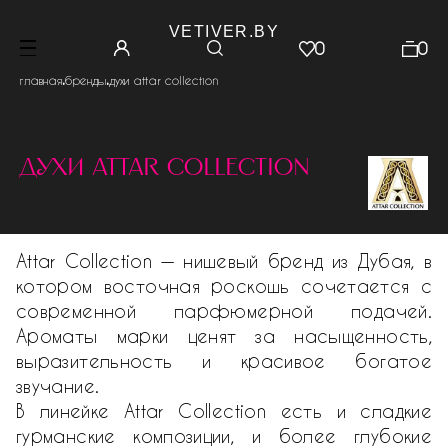
VETIVER.BY
0
0
.
.
главная
бренды
духи attar collection
духи attar collection
Attar Collection — нишевый бренд из Дубая, в
котором восточная роскошь сочетается с
современной парфюмерной подачей.
Ароматы марки ценят за насыщенность,
выразительность и красивое богатое
звучание.
В линейке Attar Collection есть и сладкие
гурманские композиции, и более глубокие