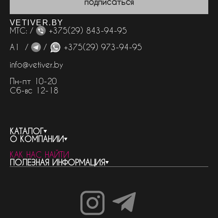
подписаться
VETIVER.BY
МТС: /
+375(29) 843-94-95
А1 /
/
+375(29) 973-94-95
info@vetiver.by
Пн-пт 10-20
Сб-вс 12-18
КАТАЛОГ
О КОМПАНИИ
весь каталог
КАК НАС НАЙТИ
бренды
контакты
ПОЛЕЗНАЯ ИНФОРМАЦИЯ
женская парфюмерия
о компании
нишевый парфюм
новости
отливанты
реквизиты компании
статьи
мужская парфюмерия
доставка и оплата
как совершить покупку
унисекс парфюмерия
отзывы
гарантия
договор оферты
политика обработки персональных данных