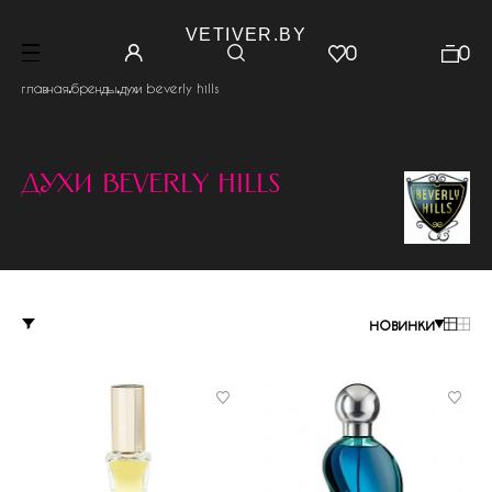
VETIVER.BY
0
0
.
.
главная
бренды
духи beverly hills
духи beverly hills
новинки