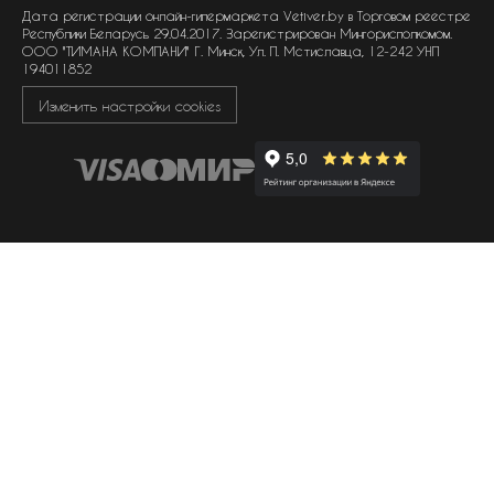
политика обработки файлов cookie
Дата регистрации онлайн-гипермаркета Vetiver.by в Торговом реестре
Республики Беларусь 29.04.2017. Зарегистрирован Мингорисполкомом.
ООО "ТИМАНА КОМПАНИ" Г. Минск, Ул. П. Мстиславца, 12-242 УНП
194011852
Изменить настройки cookies