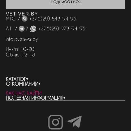
подписаться
VETIVER.BY
МТС: /
+375(29) 843-94-95
А1 /
/
+375(29) 973-94-95
info@vetiver.by
Пн-пт 10-20
Сб-вс 12-18
КАТАЛОГ
О КОМПАНИИ
весь каталог
КАК НАС НАЙТИ
бренды
контакты
ПОЛЕЗНАЯ ИНФОРМАЦИЯ
женская парфюмерия
о компании
нишевый парфюм
новости
отливанты
реквизиты компании
статьи
мужская парфюмерия
доставка и оплата
как совершить покупку
унисекс парфюмерия
отзывы
гарантия
договор оферты
политика обработки персональных данных