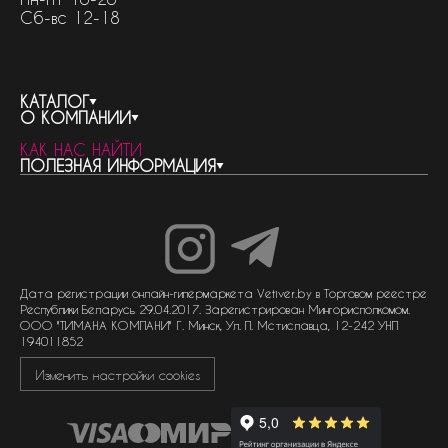
Сб-вс 12-18
КАТАЛОГ
О КОМПАНИИ
весь каталог
КАК НАС НАЙТИ
бренды
контакты
ПОЛЕЗНАЯ ИНФОРМАЦИЯ
женская парфюмерия
о компании
нишевый парфюм
новости
отливанты
реквизиты компании
статьи
мужская парфюмерия
доставка и оплата
как совершить покупку
унисекс парфюмерия
отзывы
гарантия
договор оферты
политика обработки персональных данных
политика обработки файлов cookie
Дата регистрации онлайн-гипермаркета Vetiver.by в Торговом реестре
Республики Беларусь 29.04.2017. Зарегистрирован Мингорисполкомом.
ООО "ТИМАНА КОМПАНИ" Г. Минск, Ул. П. Мстиславца, 12-242 УНП
194011852
Изменить настройки cookies