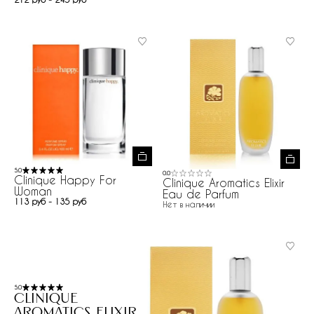
5.0
0.0
Clinique Happy For
Clinique Aromatics Elixir
Woman
Eau de Parfum
113 руб - 135 руб
Нет в наличии
5.0
Clinique
Aromatics Elixir