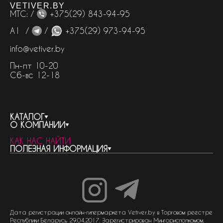
VETIVER.BY
МТС: /
+375(29) 843-94-95
А1 /
/
+375(29) 973-94-95
info@vetiver.by
Пн-пт 10-20
Сб-вс 12-18
КАТАЛОГ
О КОМПАНИИ
весь каталог
КАК НАС НАЙТИ
бренды
контакты
ПОЛЕЗНАЯ ИНФОРМАЦИЯ
женская парфюмерия
о компании
нишевый парфюм
новости
отливанты
реквизиты компании
статьи
мужская парфюмерия
доставка и оплата
как совершить покупку
унисекс парфюмерия
отзывы
гарантия
договор оферты
политика обработки персональных данных
политика обработки файлов cookie
Дата регистрации онлайн-гипермаркета Vetiver.by в Торговом реестре
Республики Беларусь 29.04.2017. Зарегистрирован Мингорисполкомом.