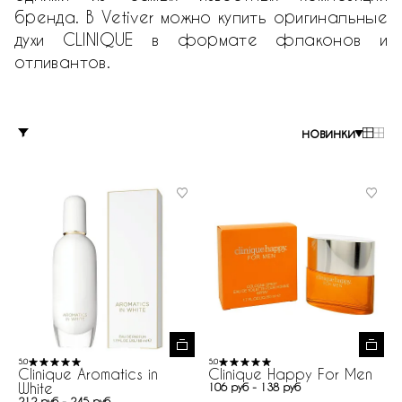
бренда. В Vetiver можно купить оригинальные
духи CLINIQUE в формате флаконов и
отливантов.
новинки
5.0
5.0
Clinique Aromatics in
Clinique Happy For Men
White
106 руб - 138 руб
212 руб - 245 руб