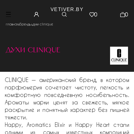
VETIVER.BY
0
0
.
.
главная
бренды
духи clinique
духи clinique
CLINIQUE — американский бренд, в котором
парфюмерия сочетает чистоту, легкость и
комфортную повседневную носибельность.
Ароматы марки ценят за свежесть, мягкое
раскрытие и понятный характер без лишней
тяжести.
Happy, Aromatics Elixir и Happy Heart стали
одними из самых известных композиций