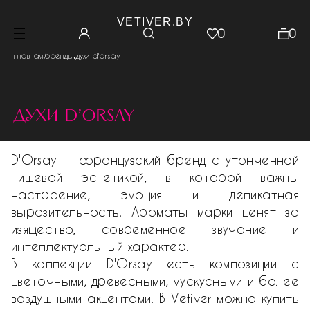
VETIVER.BY
0
0
.
.
главная
бренды
духи d'orsay
духи d'orsay
D'Orsay — французский бренд с утонченной
нишевой эстетикой, в которой важны
настроение, эмоция и деликатная
выразительность. Ароматы марки ценят за
изящество, современное звучание и
интеллектуальный характер.
В коллекции D'Orsay есть композиции с
цветочными, древесными, мускусными и более
воздушными акцентами. В Vetiver можно купить