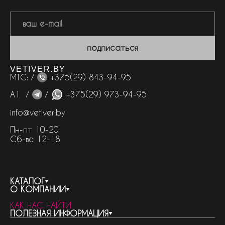
подписаться
VETIVER.BY
МТС: /
+375(29) 843-94-95
А1 /
/
+375(29) 973-94-95
info@vetiver.by
Пн-пт 10-20
Сб-вс 12-18
КАТАЛОГ
О КОМПАНИИ
весь каталог
КАК НАС НАЙТИ
бренды
контакты
ПОЛЕЗНАЯ ИНФОРМАЦИЯ
женская парфюмерия
о компании