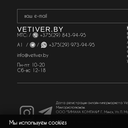
VETIVER.BY
МТС: /
+375(29) 843-94-95
А1 /
/
+375(29) 973-94-95
info@vetiver.by
Пн-пт 10-20
Сб-вс 12-18
Дата регистрации онлайн-гипермаркета Veti
Мингорисполкомом.
ООО "ТИМАНА КОМПАНИ" Г. Минск, Ул. П. М
Изменить настройки cookies
Мы используем cookies