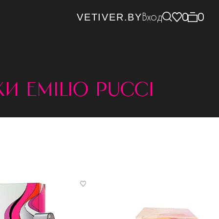
Вход
0
0
VETIVER.BY
и emilio pucci