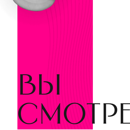
вы
смотр