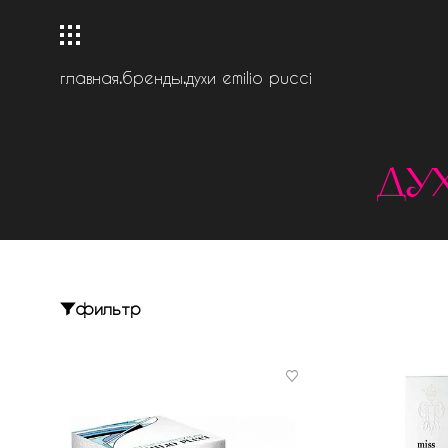
главная
.
бренды
.
духи emilio pucci
дух
фильтр