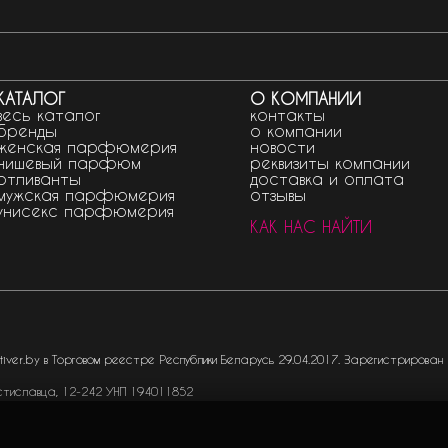
КАТАЛОГ
О КОМПАНИИ
весь каталог
контакты
бренды
о компании
женская парфюмерия
новости
нишевый парфюм
реквизиты компании
отливанты
доставка и оплата
мужская парфюмерия
отзывы
унисекс парфюмерия
КАК НАС НАЙТИ
ver.by в Торговом реестре Республики Беларусь 29.04.2017. Зарегистрирован
стиславца, 12-242 УНП 194011852