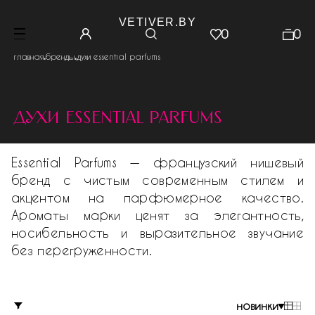
VETIVER.BY
0
0
.
.
главная
бренды
духи essential parfums
духи essential parfums
Essential Parfums — французский нишевый
бренд с чистым современным стилем и
акцентом на парфюмерное качество.
Ароматы марки ценят за элегантность,
носибельность и выразительное звучание
без перегруженности.
новинки