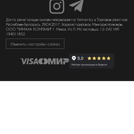
унисекс парфюмерия
отзывы
гарантия
договор оферты
политика обработки персональных данных
политика обработки файлов cookie
Дата регистрации онлайн-гипермаркета Vetiver.by в Торговом реестре
Республики Беларусь 29.04.2017. Зарегистрирован Мингорисполкомом.
ООО "ТИМАНА КОМПАНИ" Г. Минск, Ул. П. Мстиславца, 12-242 УНП
194011852
Изменить настройки cookies