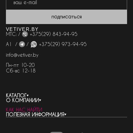
подписаться
VETIVER.BY
МТС: /
+375(29) 843-94-95
А1 /
/
+375(29) 973-94-95
info@vetiver.by
Пн-пт 10-20
Сб-вс 12-18
КАТАЛОГ
О КОМПАНИИ
весь каталог
КАК НАС НАЙТИ
бренды
контакты
ПОЛЕЗНАЯ ИНФОРМАЦИЯ
женская парфюмерия
о компании
нишевый парфюм
новости
отливанты
реквизиты компании
статьи
мужская парфюмерия
доставка и оплата
как совершить покупку