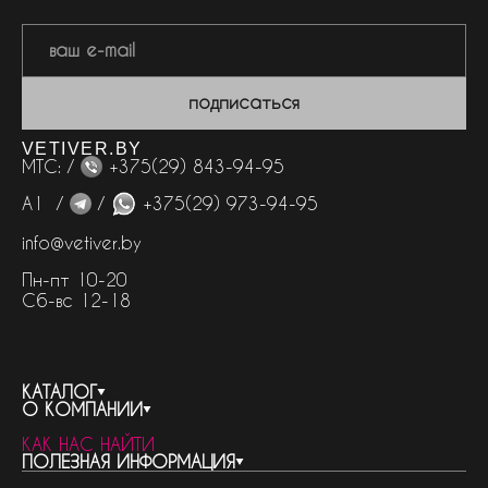
подписаться
VETIVER.BY
МТС: /
+375(29) 843-94-95
А1 /
/
+375(29) 973-94-95
info@vetiver.by
Пн-пт 10-20
Сб-вс 12-18
КАТАЛОГ
О КОМПАНИИ
весь каталог
КАК НАС НАЙТИ
бренды
контакты
ПОЛЕЗНАЯ ИНФОРМАЦИЯ
женская парфюмерия
о компании