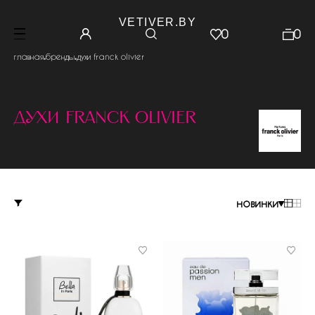
VETIVER.BY
0
0
.
.
главная
бренды
духи franck olivier
духи franck olivier
новинки