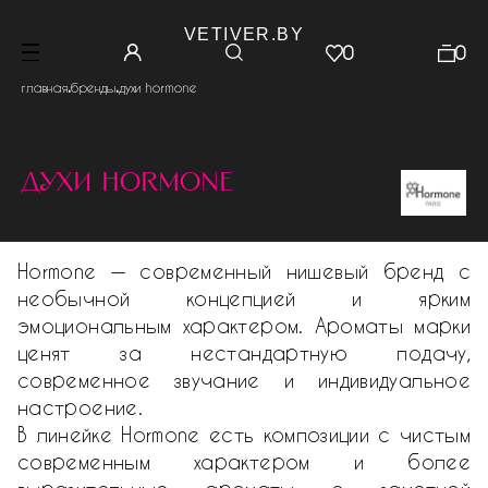
VETIVER.BY
0
0
.
.
главная
бренды
духи hormone
духи hormone
Hormone — современный нишевый бренд с
необычной концепцией и ярким
эмоциональным характером. Ароматы марки
ценят за нестандартную подачу,
современное звучание и индивидуальное
настроение.
В линейке Hormone есть композиции с чистым
современным характером и более