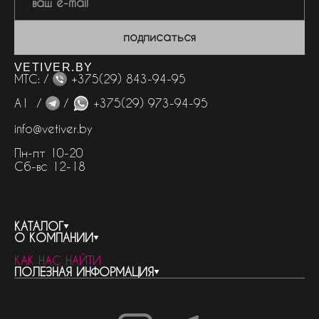
подписаться
VETIVER.BY
МТС: /
+375(29) 843-94-95
А1 /
/
+375(29) 973-94-95
info@vetiver.by
Пн-пт 10-20
Сб-вс 12-18
КАТАЛОГ
О КОМПАНИИ
весь каталог
КАК НАС НАЙТИ
бренды
контакты
ПОЛЕЗНАЯ ИНФОРМАЦИЯ
женская парфюмерия
о компании
нишевый парфюм
новости
отливанты
реквизиты компании
статьи
мужская парфюмерия
доставка и оплата
как совершить покупку