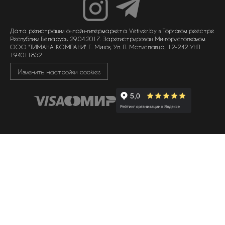
унисекс парфюмерия
отзывы
гарантия
договор оферты
политика обработки персональных данных
политика обработки файлов cookie
Дата регистрации онлайн-гипермаркета Vetiver.by в Торговом реестре
Республики Беларусь 29.04.2017. Зарегистрирован Мингорисполкомом.
ООО "ТИМАНА КОМПАНИ" Г. Минск, Ул. П. Мстиславца, 12-242 УНП
194011852
Изменить настройки cookies