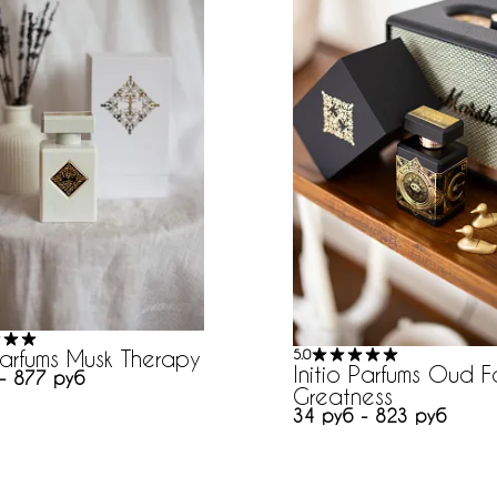
 Parfums Musk Therapy
5.0
Initio Parfums Oud F
- 877 руб
Greatness
34 руб - 823 руб