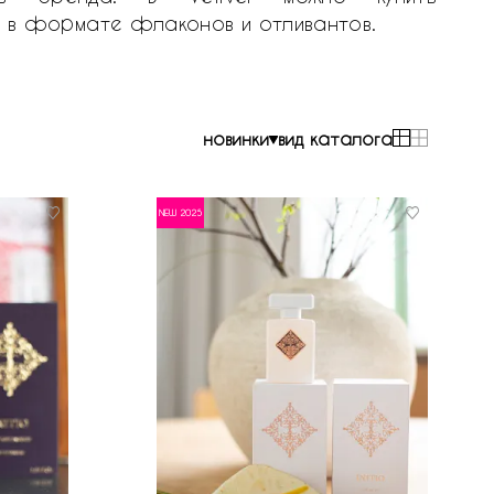
tio в формате флаконов и отливантов.
новинки
вид каталога
NEW 2025