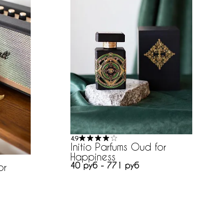
4.9
Initio Parfums Oud for
Happiness
40 руб - 771 руб
or