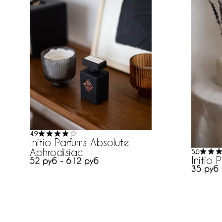
4.9
Initio Parfums Absolute
Aphrodisiac
5.0
Initio
52 руб - 612 руб
35 руб 