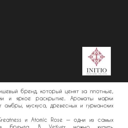
— нишевый бренд, который ценят за плотные,
ии и яркое раскрытие. Ароматы марки
г амбры, мускуса, древесных и гурманских
 Greatness и Atomic Rose — одни из самых
ов бренда. В Vetiver можно купить