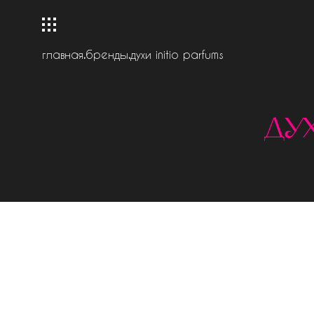
главная
.
бренды
.
духи initio parfums
дух