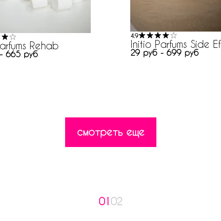
4.9
Initio Parfums Side E
 Parfums Rehab
29 руб - 699 руб
- 665 руб
смотреть еще
01
02