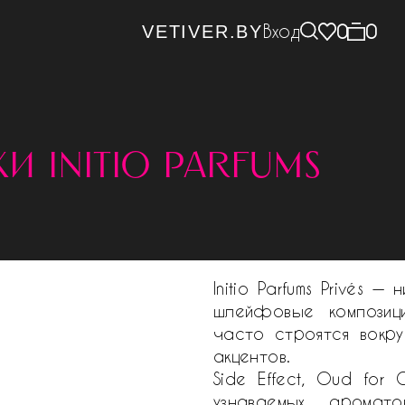
Вход
0
0
VETIVER.BY
и initio parfums
Initio Parfums Privés 
шлейфовые композиц
часто строятся вокру
акцентов.
Side Effect, Oud for
узнаваемых аромат