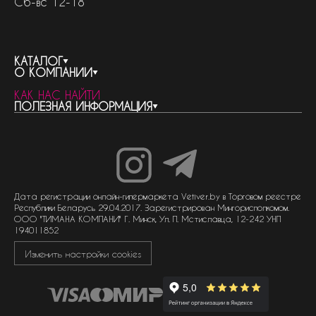
Сб-вс 12-18
КАТАЛОГ
О КОМПАНИИ
весь каталог
КАК НАС НАЙТИ
бренды
контакты
ПОЛЕЗНАЯ ИНФОРМАЦИЯ
женская парфюмерия
о компании
нишевый парфюм
новости
отливанты
реквизиты компании
статьи
мужская парфюмерия
доставка и оплата
как совершить покупку
унисекс парфюмерия
отзывы
гарантия
договор оферты
политика обработки персональных данных
политика обработки файлов cookie
Дата регистрации онлайн-гипермаркета Vetiver.by в Торговом реестре
Республики Беларусь 29.04.2017. Зарегистрирован Мингорисполкомом.
ООО "ТИМАНА КОМПАНИ" Г. Минск, Ул. П. Мстиславца, 12-242 УНП
194011852
Изменить настройки cookies