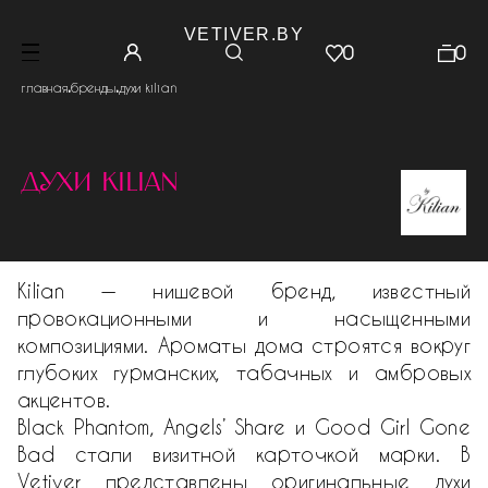
VETIVER.BY
0
0
.
.
главная
бренды
духи kilian
духи kilian
Kilian — нишевой бренд, известный
провокационными и насыщенными
композициями. Ароматы дома строятся вокруг
глубоких гурманских, табачных и амбровых
акцентов.
Black Phantom, Angels’ Share и Good Girl Gone
Bad стали визитной карточкой марки. В
Vetiver представлены оригинальные духи