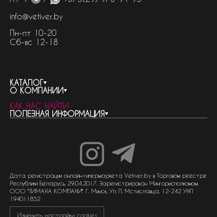
info@vetiver.by
Пн-пт 10-20
Сб-вс 12-18
КАТАЛОГ
О КОМПАНИИ
весь каталог
КАК НАС НАЙТИ
бренды
контакты
ПОЛЕЗНАЯ ИНФОРМАЦИЯ
женская парфюмерия
о компании
нишевый парфюм
новости
отливанты
реквизиты компании
статьи
мужская парфюмерия
доставка и оплата
как совершить покупку
унисекс парфюмерия
отзывы
гарантия
договор оферты
политика обработки персональных данных
политика обработки файлов cookie
Дата регистрации онлайн-гипермаркета Vetiver.by в Торговом реестре
Республики Беларусь 29.04.2017. Зарегистрирован Мингорисполкомом.
ООО "ТИМАНА КОМПАНИ" Г. Минск, Ул. П. Мстиславца, 12-242 УНП
194011852
Изменить настройки cookies