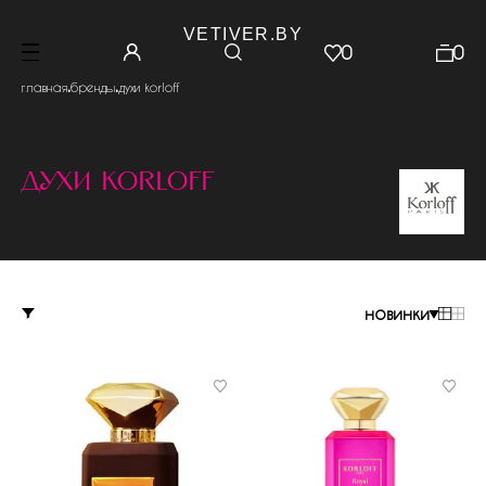
VETIVER.BY
0
0
.
.
главная
бренды
духи korloff
духи korloff
новинки