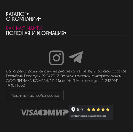
КАТАЛОГ
О КОМПАНИИ
весь каталог
КАК НАС НАЙТИ
бренды
контакты
ПОЛЕЗНАЯ ИНФОРМАЦИЯ
женская парфюмерия
о компании
нишевый парфюм
новости
отливанты
реквизиты компании
статьи
мужская парфюмерия
доставка и оплата
как совершить покупку
унисекс парфюмерия
отзывы
гарантия
договор оферты
политика обработки персональных данных
политика обработки файлов cookie
Дата регистрации онлайн-гипермаркета Vetiver.by в Торговом реестре
Республики Беларусь 29.04.2017. Зарегистрирован Мингорисполкомом.
ООО "ТИМАНА КОМПАНИ" Г. Минск, Ул. П. Мстиславца, 12-242 УНП
194011852
Изменить настройки cookies