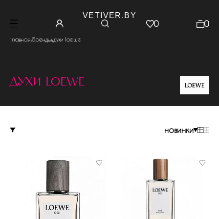
VETIVER.BY
0
0
.
.
главная
бренды
духи loewe
духи loewe
новинки