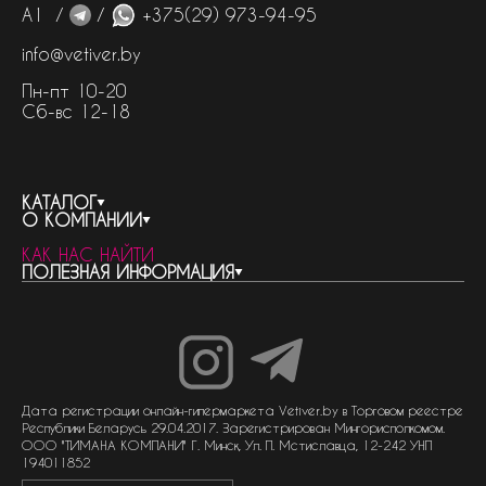
А1 /
/
+375(29) 973-94-95
info@vetiver.by
Пн-пт 10-20
Сб-вс 12-18
КАТАЛОГ
О КОМПАНИИ
весь каталог
КАК НАС НАЙТИ
бренды
контакты
ПОЛЕЗНАЯ ИНФОРМАЦИЯ
женская парфюмерия
о компании
нишевый парфюм
новости
отливанты
реквизиты компании
статьи
мужская парфюмерия
доставка и оплата
как совершить покупку
унисекс парфюмерия
отзывы
гарантия
договор оферты
политика обработки персональных данных
политика обработки файлов cookie
Дата регистрации онлайн-гипермаркета Vetiver.by в Торговом реестре
Республики Беларусь 29.04.2017. Зарегистрирован Мингорисполкомом.
ООО "ТИМАНА КОМПАНИ" Г. Минск, Ул. П. Мстиславца, 12-242 УНП
194011852