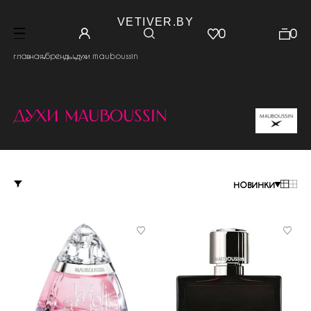
VETIVER.BY
0
0
.
.
главная
бренды
духи mauboussin
духи mauboussin
новинки