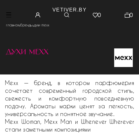
VETIVER.BY
0
0
.
.
главная
бренды
духи mexx
духи mexx
Mexx — бренд, в котором парфюмерия
сочетает современный городской стиль,
свежесть и комфортную повседневную
подачу. Ароматы марки ценят за легкость,
универсальность и понятное звучание.
Mexx Woman, Mexx Man и Whenever Wherever
стали заметными композициями