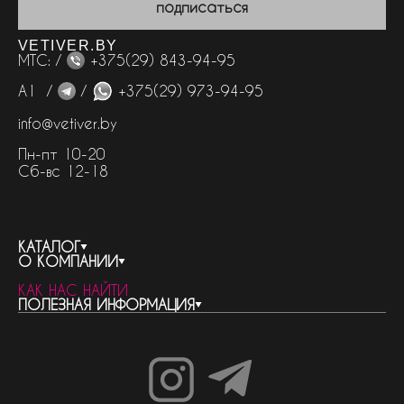
подписаться
VETIVER.BY
МТС: /
+375(29) 843-94-95
А1 /
/
+375(29) 973-94-95
info@vetiver.by
Пн-пт 10-20
Сб-вс 12-18
КАТАЛОГ
О КОМПАНИИ
весь каталог
КАК НАС НАЙТИ
бренды
контакты
ПОЛЕЗНАЯ ИНФОРМАЦИЯ
женская парфюмерия
о компании
нишевый парфюм
новости
отливанты
реквизиты компании
статьи
мужская парфюмерия
доставка и оплата
как совершить покупку
унисекс парфюмерия
отзывы
гарантия
договор оферты
политика обработки персональных данных