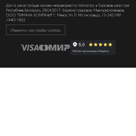
политика обработки файлов cookie
Дата регистрации онлайн-гипермаркета Vetiver.by в Торговом реестре
Республики Беларусь 29.04.2017. Зарегистрирован Мингорисполкомом.
ООО "ТИМАНА КОМПАНИ" Г. Минск, Ул. П. Мстиславца, 12-242 УНП
194011852
Изменить настройки cookies