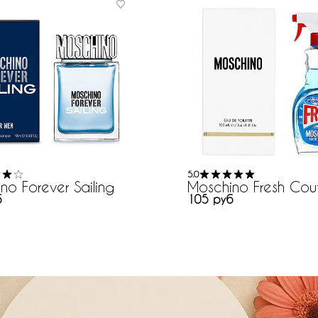
5.0
no Forever Sailing
Moschino Fresh Cou
б
105 руб