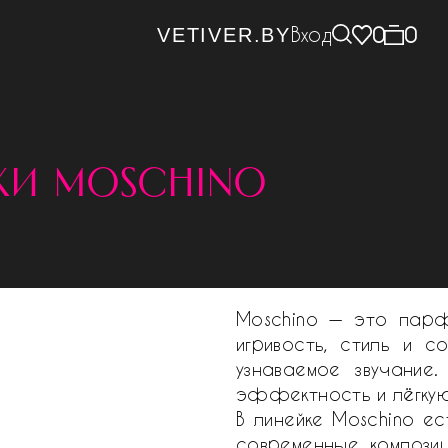
Вход
0
0
VETIVER.BY
хи moschino
Moschino — это парф
игривость, стиль и 
узнаваемое звучание
эффектность и лёгкую
В линейке Moschino ес
современные композиц