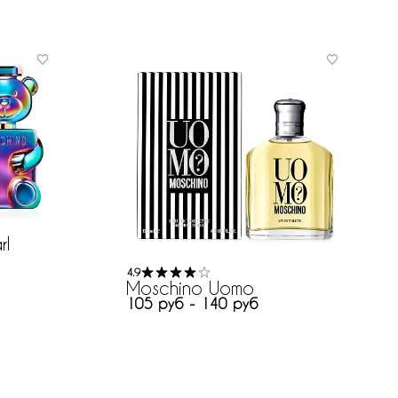
rl
4.9
Moschino Uomo
105 руб - 140 руб