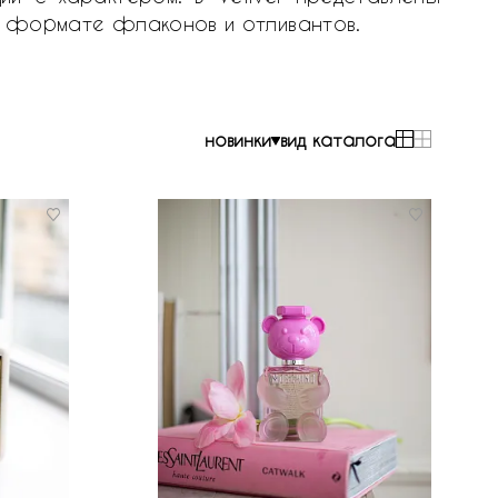
в формате флаконов и отливантов.
новинки
вид каталога