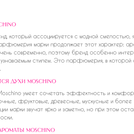
chino
нд, который ассоциируется с модной смелостью, я
Парфюмерия марки продолжает этот характер: аро
ень современно, поэтому бренд особенно интерес
узнаваемым стилем. Это парфюмерия, в которой е
.
тся духи moschino
schino умеет сочетать эффектность и комфорт
очные, фруктовые, древесные, мускусные и более
ции марки звучат ярко и заметно, но при этом ост
оски.
ароматы moschino