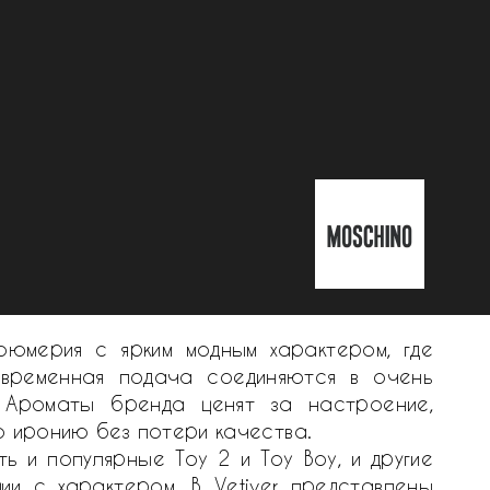
юмерия с ярким модным характером, где
современная подача соединяются в очень
. Ароматы бренда ценят за настроение,
 иронию без потери качества.
ть и популярные Toy 2 и Toy Boy, и другие
ии с характером. В Vetiver представлены