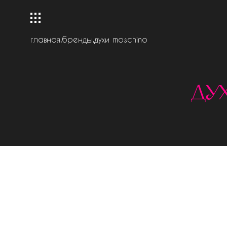
главная
.
бренды
.
духи moschino
ду