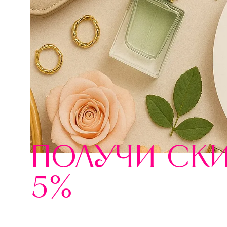
получи ск
5%