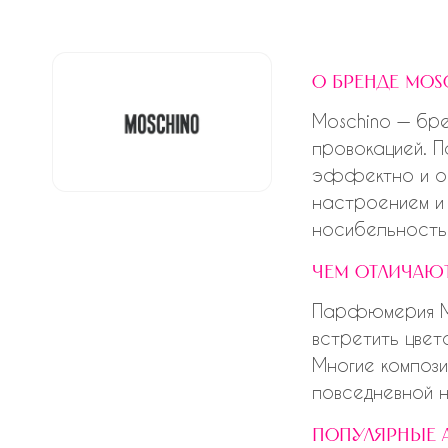
о бренде mos
Moschino — бре
провокацией. 
эффектно и оч
настроением и 
носибельность
чем отличаю
Парфюмерия Mo
встретить цвет
Многие компози
повседневной н
популярные 