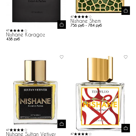
4.7
Nishane Shem
756 руб - 784 руб
4.7
Nishane Karagoz
438 руб
4.7
Nishane Sultan Vetiver
4.7