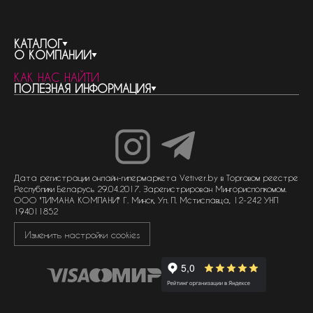
КАТАЛОГ
О КОМПАНИИ
весь каталог
КАК НАС НАЙТИ
бренды
контакты
ПОЛЕЗНАЯ ИНФОРМАЦИЯ
женская парфюмерия
о компании
нишевый парфюм
новости
отливанты
реквизиты компании
статьи
мужская парфюмерия
доставка и оплата
как совершить покупку
унисекс парфюмерия
отзывы
гарантия
договор оферты
политика обработки персональных данных
политика обработки файлов cookie
Дата регистрации онлайн-гипермаркета Vetiver.by в Торговом реестре
Республики Беларусь 29.04.2017. Зарегистрирован Мингорисполкомом.
ООО "ТИМАНА КОМПАНИ" Г. Минск, Ул. П. Мстиславца, 12-242 УНП
194011852
Изменить настройки cookies