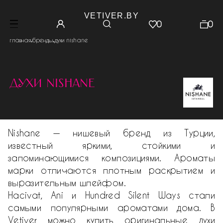
VETIVER.BY
0
0
.
.
главная
бренды
духи nishane
духи nishane
Nishane — нишевый бренд из Турции,
известный яркими, стойкими и
запоминающимися композициями. Ароматы
марки отличаются плотным раскрытием и
выразительным шлейфом.
Hacivat, Ani и Hundred Silent Ways стали
самыми популярными ароматами дома. В
Vetiver можно купить оригинальные духи