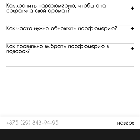
Как хранить парфюмерию, чтобы она
сохраняла свой аромат?
Как часто нужно обновлять парфюмерию?
Как правильно выбрать парфюмерию в
подарок?
+375 (29) 843-94-95
наверх