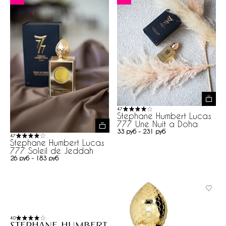
4.7
Stephane Humbert Lucas
777 Une Nuit a Doha
33 руб - 231 руб
4.7
Stephane Humbert Lucas
777 Soleil de Jeddah
26 руб - 183 руб
4.0
Stephane Humbert