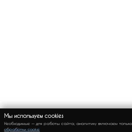
Мы используем cookies
Необходимые — для работы сайта; аналитику включаем тольк
обработки cookie