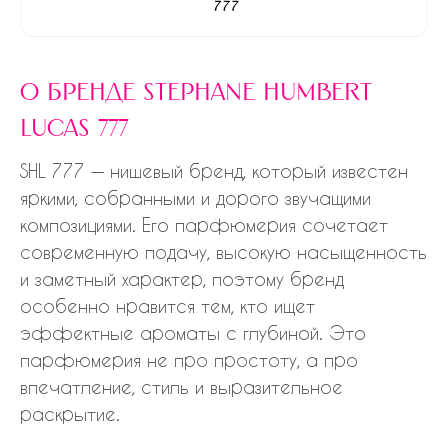
о бренде stephane humbert
lucas 777
SHL 777 — нишевый бренд, который известен
яркими, собранными и дорого звучащими
композициями. Его парфюмерия сочетает
современную подачу, высокую насыщенность
и заметный характер, поэтому бренд
особенно нравится тем, кто ищет
эффектные ароматы с глубиной. Это
парфюмерия не про простоту, а про
впечатление, стиль и выразительное
раскрытие.