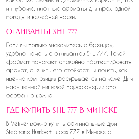
и глубокие, плотные ароматы для прохладной
погоды и вечерней носки.
отливанты shl 777
Если вы только знакомитесь с брендом,
удобно начать с отливантов SHL 777. Такой
формат помогает спокойно протестировать
аромат, оценить его стойкость и понять, как
именно композиция раскрывается на коже. Для
насыщенной нишевой парфюмерии это
особенно важно.
где купить shl 777 в минске
В Vetiver можно купить оригинальные духи
Stephane Humbert Lucas 777 в Минске с