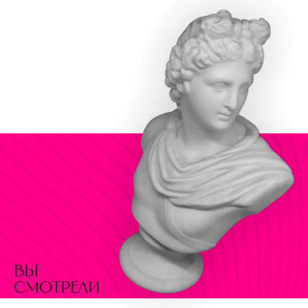
вы
смотрели